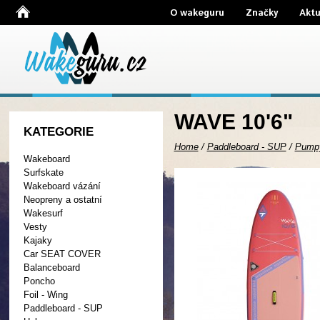
O wakeguru
Značky
Aktu
WAVE 10'6"
KATEGORIE
Home
/
Paddleboard - SUP
/
Pump
Wakeboard
Surfskate
Wakeboard vázání
Neopreny a ostatní
Wakesurf
Vesty
Kajaky
Car SEAT COVER
Balanceboard
Poncho
Foil - Wing
Paddleboard - SUP