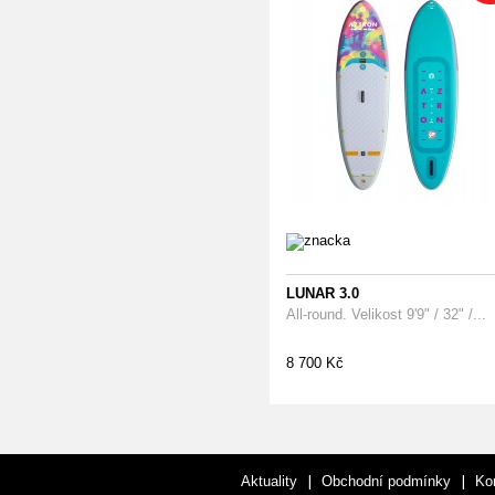
LUNAR 3.0
All-round. Velikost 9'9" / 32" /...
8 700 Kč
|
|
Aktuality
Obchodní podmínky
Ko