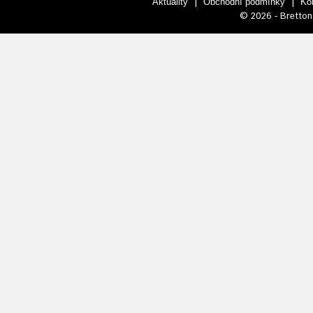
|
|
Aktuality
Obchodní podmínky
Ko
© 2026 - Bretton 