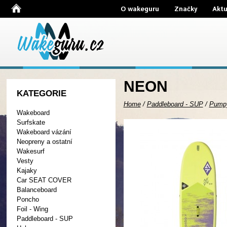
O wakeguru
Značky
Aktu
NEON
KATEGORIE
Home
/
Paddleboard - SUP
/
Pump
Wakeboard
Surfskate
Wakeboard vázání
Neopreny a ostatní
Wakesurf
Vesty
Kajaky
Car SEAT COVER
Balanceboard
Poncho
Foil - Wing
Paddleboard - SUP