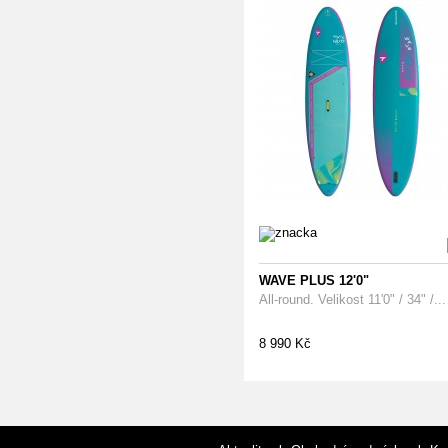
WAVE PLUS 12'0"
All-round. Velikost 11'0" / 34" /...
8 990 Kč