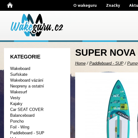
O wakeguru
Značky
Aktu
SUPER NOVA
KATEGORIE
Home
/
Paddleboard - SUP
/
Pump
Wakeboard
Surfskate
Wakeboard vázání
Neopreny a ostatní
Wakesurf
Vesty
Kajaky
Car SEAT COVER
Balanceboard
Poncho
Foil - Wing
Paddleboard - SUP