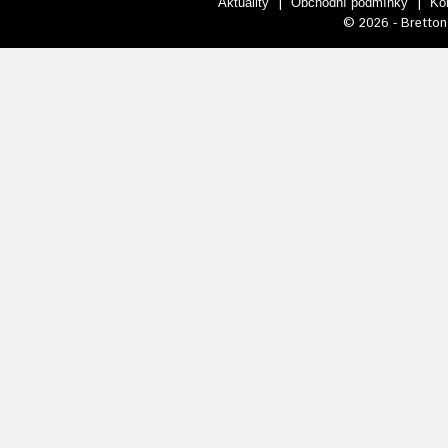
|
|
Aktuality
Obchodní podmínky
Ko
© 2026 - Bretton 