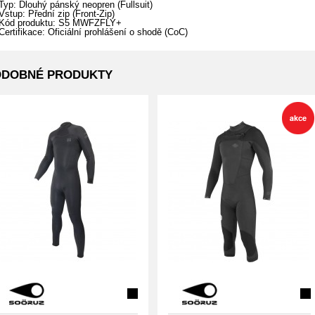
Typ: Dlouhý pánský neopren (Fullsuit)
Vstup: Přední zip (Front-Zip)
Kód produktu: S5 MWFZFLY+
Certifikace: Oficiální prohlášení o shodě (CoC)
ODOBNÉ PRODUKTY