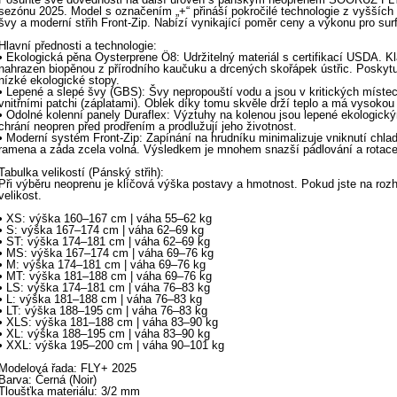
sezónu 2025. Model s označením „+“ přináší pokročilé technologie z vyšších
švy a moderní střih Front-Zip. Nabízí vynikající poměr ceny a výkonu pro surfo
Hlavní přednosti a technologie:
• Ekologická pěna Oysterprene Ö8: Udržitelný materiál s certifikací USDA. K
nahrazen biopěnou z přírodního kaučuku a drcených skořápek ústřic. Poskytuj
nízké ekologické stopy.
• Lepené a slepé švy (GBS): Švy nepropouští vodu a jsou v kritických míst
vnitřními patchi (záplatami). Oblek díky tomu skvěle drží teplo a má vysoko
• Odolné kolenní panely Duraflex: Výztuhy na kolenou jsou lepené ekologick
chrání neopren před prodřením a prodlužují jeho životnost.
• Moderní systém Front-Zip: Zapínání na hrudníku minimalizuje vniknutí chl
ramena a záda zcela volná. Výsledkem je mnohem snazší pádlování a rotace 
Tabulka velikostí (Pánský střih):
Při výběru neoprenu je klíčová výška postavy a hmotnost. Pokud jste na rozh
velikost.
• XS: výška 160–167 cm | váha 55–62 kg
• S: výška 167–174 cm | váha 62–69 kg
• ST: výška 174–181 cm | váha 62–69 kg
• MS: výška 167–174 cm | váha 69–76 kg
• M: výška 174–181 cm | váha 69–76 kg
• MT: výška 181–188 cm | váha 69–76 kg
• LS: výška 174–181 cm | váha 76–83 kg
• L: výška 181–188 cm | váha 76–83 kg
• LT: výška 188–195 cm | váha 76–83 kg
• XLS: výška 181–188 cm | váha 83–90 kg
• XL: výška 188–195 cm | váha 83–90 kg
• XXL: výška 195–200 cm | váha 90–101 kg
Modelová řada: FLY+ 2025
Barva: Černá (Noir)
Tloušťka materiálu: 3/2 mm