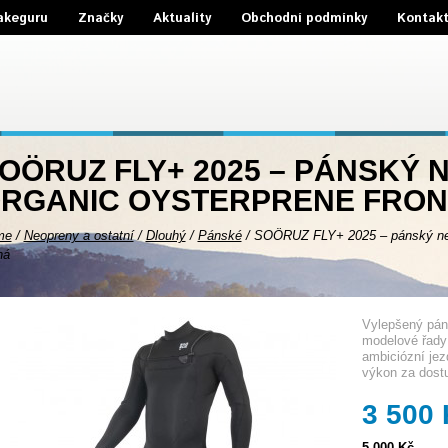
akeguru
Značky
Aktuality
Obchodní podmínky
Kontak
OÖRUZ FLY+ 2025 – PÁNSKÝ
RGANIC OYSTERPRENE FRONT
me
/
Neopreny a ostatní
/
Dlouhý
/
Pánské
/
SOÖRUZ FLY+ 2025 – pánský neop
ná
Vylepšený pán
modelové řady 
ambiciózní jez
výkon za dost
3 500
5 000 Kč