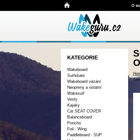
O w
S
KATEGORIE
O
Wakeboard
Ho
Surfskate
čer
Wakeboard vázání
Neopreny a ostatní
Wakesurf
Vesty
Kajaky
Car SEAT COVER
Balanceboard
Poncho
Foil - Wing
Paddleboard - SUP