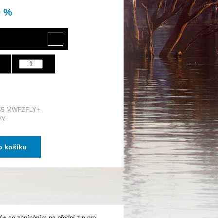
0 %
S5 MWFZFLY+
ky
o košíku
 se zapínáním na přední zip pro