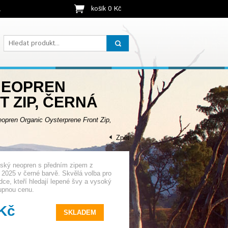
košík 0 Kč
t
 NEOPREN
 ZIP, ČERNÁ
ren Organic Oysterprene Front Zip,
Zpět
ský neopren s předním zipem z
2025 v černé barvě. Skvělá volba pro
dce, kteří hledají lepené švy a vysoký
upnou cenu.
 Kč
SKLADEM