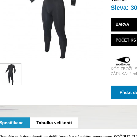
Sleva: 3
BARVA
POČET KS
KÓD ZBOŽÍ: 
ZÁRUKA: 2 ro
Přidat d
Specifikace
Tabulka velikostí
Posuňte své dovednosti na další úroveň s pánským neoprenem SOÖRUZ FLY+