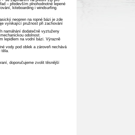
 řad – především plnohodnotné lepené
vání, kiteboarding i windsurfing.
lasický neopren na ropné bázi je zde
e vynikající pružnost při zachování
ech namáhání dodatečně vyztuženy
u mechanickou odolnost.
ým lepidlem na vodní bázi. Výrazně
adné vody pod oblek a zároveň nechává
těla.
raní, doporučujeme zvolit těsnější