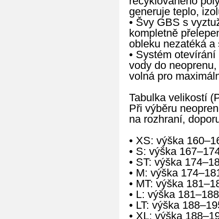
recyklovaného poly
generuje teplo, izo
• Švy GBS s vyztuže
kompletně přelepen
obleku nezatéká a š
• Systém otevírání
vody do neoprenu,
volná pro maximální
Tabulka velikostí (
Při výběru neopren
na rozhraní, doporu
• XS: výška 160–1
• S: výška 167–17
• ST: výška 174–1
• M: výška 174–18
• MT: výška 181–1
• L: výška 181–188
• LT: výška 188–19
• XL: výška 188–1