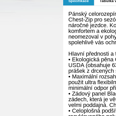
Specifikace
Tabulka v
Pánský celorozep
Chest-Zip pro sezó
náročné jezdce. K
komfortem a ekolog
neomezoval v pohyb
spolehlivě vás och
Hlavní přednosti a 
• Ekologická pěna 
USDA (obsahuje 63 
prášek z drcených 
• Maximální rozsah
použit ultra flexib
minimální odpor při
• Zádový panel Bla
zádech, která je v
velmi poddajná. Ch
• Celoplošná podší