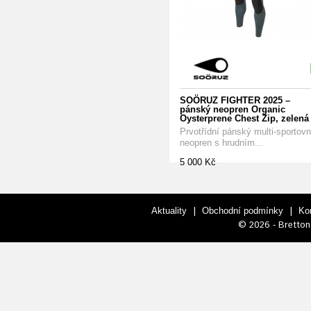
SOÖRUZ FIGHTER 2025 –
pánský neopren Organic
Oysterprene Chest Zip, zelená
Prvotřídní pánský multi-sportovn
neopren s hrudním...
5 000 Kč
|
|
Aktuality
Obchodní podmínky
Ko
© 2026 - Bretton 