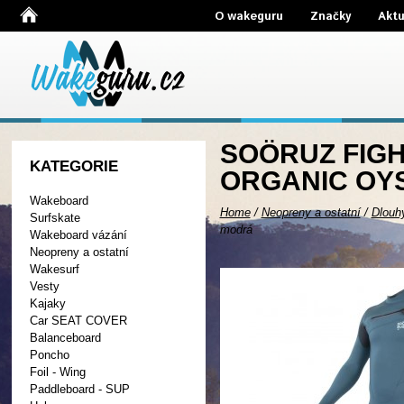
O wakeguru
Značky
Aktu
SOÖRUZ FIGH
KATEGORIE
ORGANIC OYS
Wakeboard
Home
/
Neopreny a ostatní
/
Dlouh
Surfskate
modrá
Wakeboard vázání
Neopreny a ostatní
Wakesurf
Vesty
Kajaky
Car SEAT COVER
Balanceboard
Poncho
Foil - Wing
Paddleboard - SUP