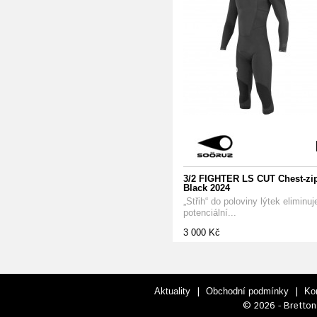
3/2 FIGHTER LS CUT Chest-zi
Black 2024
„Střih“ do poloviny lýtek eliminuj
potenciální...
3 000 Kč
|
|
Aktuality
Obchodní podmínky
Ko
© 2026 - Bretton 