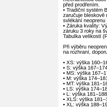
před prodřením.
• Tradiční systém 
zaručuje bleskově 
svlékání neoprenu 
• Záruka kvality: 
záruku 3 roky na š
Tabulka velikostí (
Při výběru neopren
na rozhraní, doporu
• XS: výška 160–1
• S: výška 167–17
• MS: výška 167–1
• M: výška 174–18
• MT: výška 181–1
• LS: výška 174–1
• L: výška 181–188
• XLS: výška 181–
• XL: výška 188–1