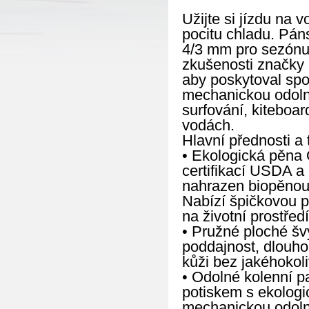
Užijte si jízdu na 
pocitu chladu. Pá
4/3 mm pro sezónu 
zkušenosti značky 
aby poskytoval spol
mechanickou odolno
surfování, kiteboar
vodách.
Hlavní přednosti a 
• Ekologická pěna Ö
certifikací USDA a
nahrazen biopěnou 
Nabízí špičkovou p
na životní prostředí
• Pružné ploché šv
poddajnost, dlouho
kůži bez jakéhokoli
• Odolné kolenní p
potiskem s ekologi
mechanickou odolno