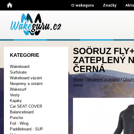
O wakeguru
Značky
Aktu
SOÖRUZ FLY+
KATEGORIE
ZATEPLENÝ N
ČERNÁ
Wakeboard
Surfskate
Wakeboard vázání
Home
/
Neopreny a ostatní
/
Dlouh
Neopreny a ostatní
černá
Wakesurf
Vesty
Kajaky
Car SEAT COVER
Balanceboard
Poncho
Foil - Wing
Paddleboard - SUP