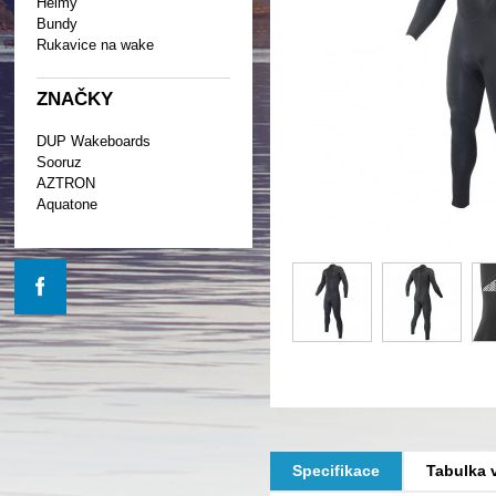
Helmy
Bundy
Rukavice na wake
ZNAČKY
DUP Wakeboards
Sooruz
AZTRON
Aquatone
Specifikace
Tabulka v