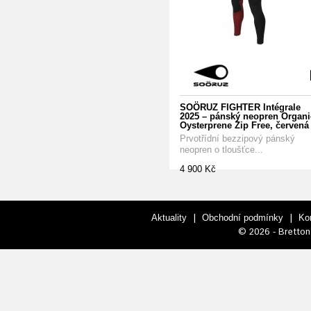
SOÖRUZ FIGHTER Intégrale
2025 – pánský neopren Organi
Oysterprene Zip Free, červená
Prvotřídní bezzipový pánský
neopren o tloušťce...
4 900 Kč
|
|
Aktuality
Obchodní podmínky
Ko
© 2026 - Bretton 