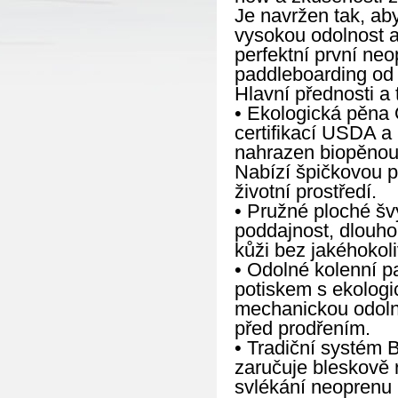
Je navržen tak, ab
vysokou odolnost a
perfektní první neo
paddleboarding od 
Hlavní přednosti a 
• Ekologická pěna Ö
certifikací USDA a
nahrazen biopěnou 
Nabízí špičkovou p
životní prostředí.
• Pružné ploché šv
poddajnost, dlouho
kůži bez jakéhokoli
• Odolné kolenní p
potiskem s ekologi
mechanickou odolno
před prodřením.
• Tradiční systém 
zaručuje bleskově 
svlékání neoprenu 