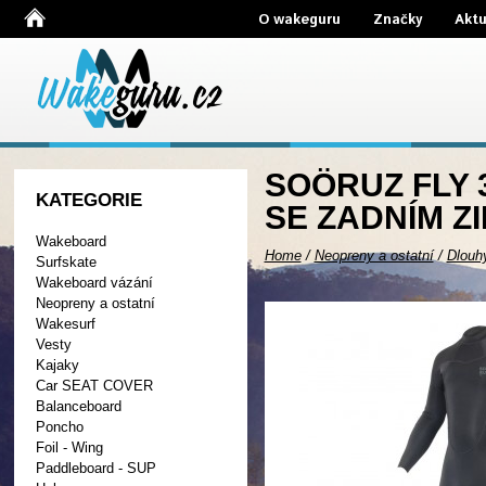
O wakeguru
Značky
Aktu
SOÖRUZ FLY 
KATEGORIE
SE ZADNÍM Z
Wakeboard
Home
/
Neopreny a ostatní
/
Dlouh
Surfskate
Wakeboard vázání
Neopreny a ostatní
Wakesurf
Vesty
Kajaky
Car SEAT COVER
Balanceboard
Poncho
Foil - Wing
Paddleboard - SUP