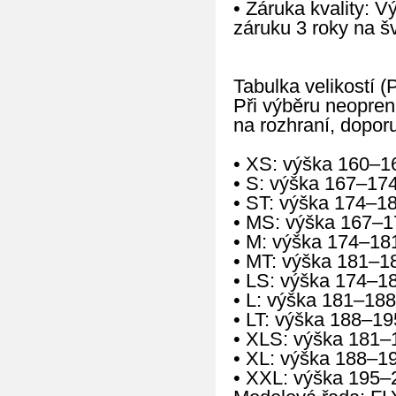
• Záruka kvality: 
záruku 3 roky na š
Tabulka velikostí (
Při výběru neopren
na rozhraní, doporu
• XS: výška 160–1
• S: výška 167–17
• ST: výška 174–1
• MS: výška 167–1
• M: výška 174–18
• MT: výška 181–1
• LS: výška 174–1
• L: výška 181–188
• LT: výška 188–19
• XLS: výška 181–
• XL: výška 188–1
• XXL: výška 195–