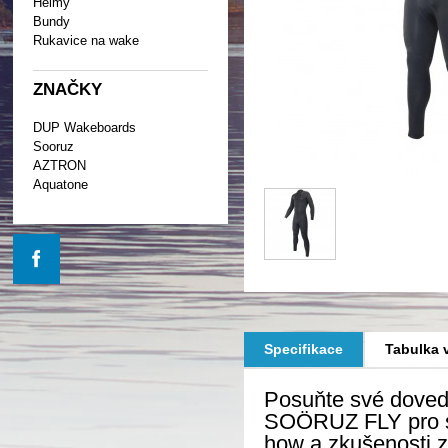
Helmy
Bundy
Rukavice na wake
ZNAČKY
DUP Wakeboards
Sooruz
AZTRON
Aquatone
Specifikace
Tabulka v
Posuňte své doved
SOÖRUZ FLY pro se
how a zkušenosti z