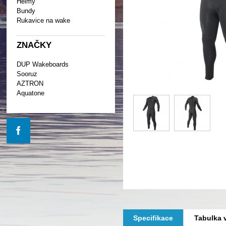
Helmy
Bundy
Rukavice na wake
ZNAČKY
DUP Wakeboards
Sooruz
AZTRON
Aquatone
Specifikace
Tabulka v