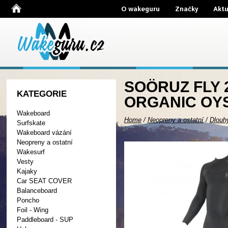
O wakeguru
Značky
Aktu
SOÖRUZ FLY 
KATEGORIE
ORGANIC OYS
Wakeboard
Home
/
Neopreny a ostatní
/
Dlouh
Surfskate
Wakeboard vázání
Neopreny a ostatní
Wakesurf
Vesty
Kajaky
Car SEAT COVER
Balanceboard
Poncho
Foil - Wing
Paddleboard - SUP