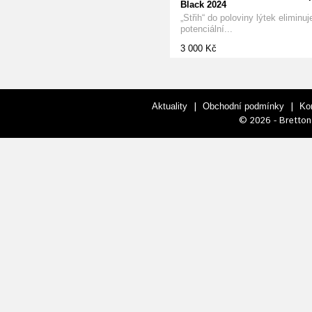
Black 2024
„Střih“ do poloviny lýtek eliminuj
potenciální...
3 000 Kč
|
|
Aktuality
Obchodní podmínky
Ko
© 2026 - Bretton 