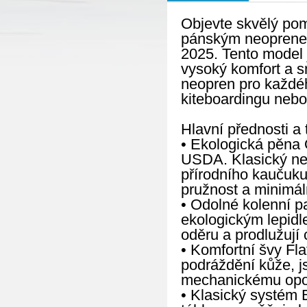
Objevte skvělý pom
pánským neoprene
2025. Tento model 
vysoký komfort a sn
neopren pro každéh
kiteboardingu nebo
Hlavní přednosti a 
• Ekologická pěna O
USDA. Klasický ne
přírodního kaučuku
pružnost a minimáln
• Odolné kolenní p
ekologickým lepidl
oděru a prodlužují
• Komfortní švy Fl
podráždění kůže, js
mechanickému opo
• Klasický systém 