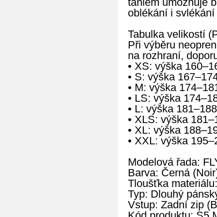
táhlem umožňuje b
oblékání i svlékán
Tabulka velikostí (
Při výběru neopren
na rozhraní, doporu
• XS: výška 160–1
• S: výška 167–17
• M: výška 174–18
• LS: výška 174–1
• L: výška 181–188
• XLS: výška 181–
• XL: výška 188–1
• XXL: výška 195–
Modelová řada: FL
Barva: Černá (Noir
Tloušťka materiálu
Typ: Dlouhý pánský
Vstup: Zadní zip (
Kód produktu: S