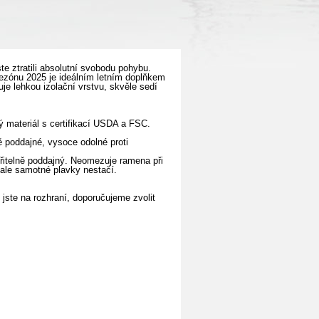
te ztratili absolutní svobodu pohybu.
ónu 2025 je ideálním letním doplňkem
je lehkou izolační vrstvu, skvěle sedí
ý materiál s certifikací USDA a FSC.
ě poddajné, vysoce odolné proti
řitelně poddajný. Neomezuje ramena při
, ale samotné plavky nestačí.
jste na rozhraní, doporučujeme zvolit