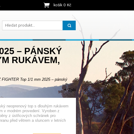
košík 0 Kč
t
025 – PÁNSKÝ
ÝM RUKÁVEM,
FIGHTER Top 1/1 mm 2025 – pánský
Zpět
nský neoprenový top s dlouhým rukávem
mm v modrém provedení. Vyroben z
pěny z ústřicových schránek pro
hranu před větrem a sluncem v letních