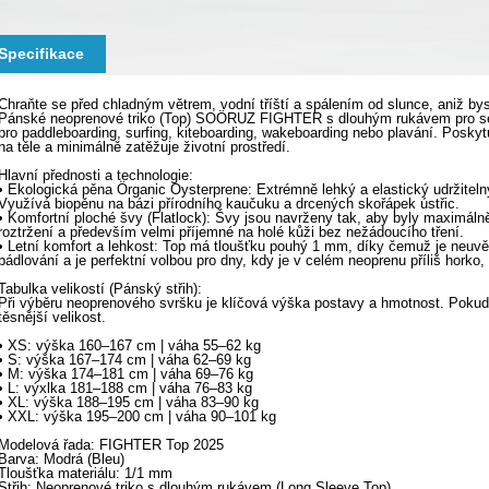
Specifikace
Chraňte se před chladným větrem, vodní tříští a spálením od slunce, aniž bys
Pánské neoprenové triko (Top) SOÖRUZ FIGHTER s dlouhým rukávem pro sez
pro paddleboarding, surfing, kiteboarding, wakeboarding nebo plavání. Poskytu
na těle a minimálně zatěžuje životní prostředí.
Hlavní přednosti a technologie:
• Ekologická pěna Örganic Oysterprene: Extrémně lehký a elastický udržiteln
Využívá biopěnu na bázi přírodního kaučuku a drcených skořápek ústřic.
• Komfortní ploché švy (Flatlock): Švy jsou navrženy tak, aby byly maximáln
roztržení a především velmi příjemné na holé kůži bez nežádoucího tření.
• Letní komfort a lehkost: Top má tloušťku pouhý 1 mm, díky čemuž je neuvě
pádlování a je perfektní volbou pro dny, kdy je v celém neoprenu příliš horko
Tabulka velikostí (Pánský střih):
Při výběru neoprenového svršku je klíčová výška postavy a hmotnost. Pokud 
těsnější velikost.
• XS: výška 160–167 cm | váha 55–62 kg
• S: výška 167–174 cm | váha 62–69 kg
• M: výška 174–181 cm | váha 69–76 kg
• L: výxlka 181–188 cm | váha 76–83 kg
• XL: výška 188–195 cm | váha 83–90 kg
• XXL: výška 195–200 cm | váha 90–101 kg
Modelová řada: FIGHTER Top 2025
Barva: Modrá (Bleu)
Tloušťka materiálu: 1/1 mm
Střih: Neoprenové triko s dlouhým rukávem (Long Sleeve Top)