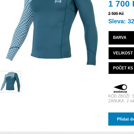
1 700
2 500 Kč
Sleva: 3
BARVA
VELIKOST
POČET KS
KÓD ZBOŽÍ: 
ZÁRUKA: 2 ro
Přidat d