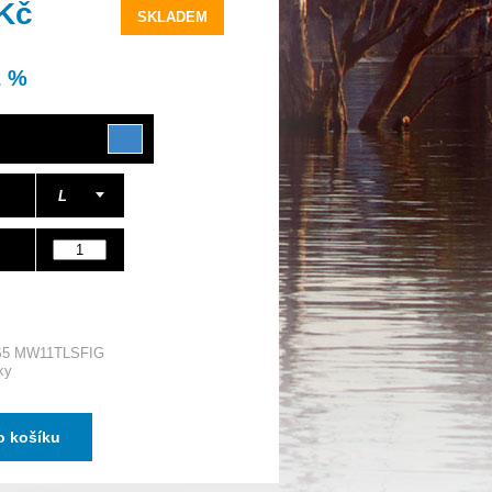
 Kč
SKLADEM
2 %
L
S5 MW11TLSFIG
ky
o košíku