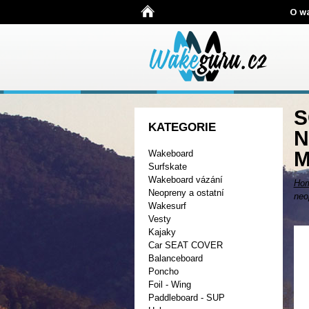
O w
S
KATEGORIE
N
Wakeboard
Surfskate
Wakeboard vázání
Ho
Neopreny a ostatní
neo
Wakesurf
Vesty
Kajaky
Car SEAT COVER
Balanceboard
Poncho
Foil - Wing
Paddleboard - SUP