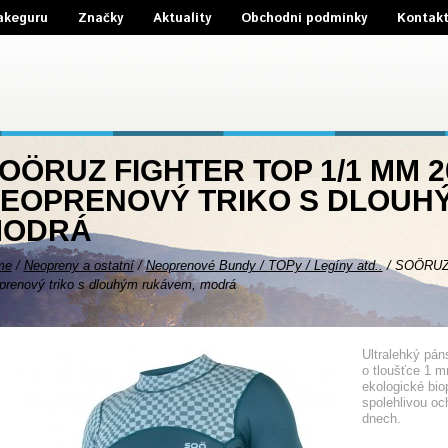
akeguru
Značky
Aktuality
Obchodní podmínky
Kontak
OÖRUZ FIGHTER TOP 1/1 MM 2
EOPRENOVÝ TRIKO S DLOUH
MODRÁ
me
/
Neopreny a ostatní
/
Neoprenové Bundy / TOPy / Legíny atd..
/
SOÖRUZ 
prenový triko s dlouhým rukávem, modrá
Ultralehký pá
o tloušťce 1 
ekologické bio
spolehlivou oc
dnech.