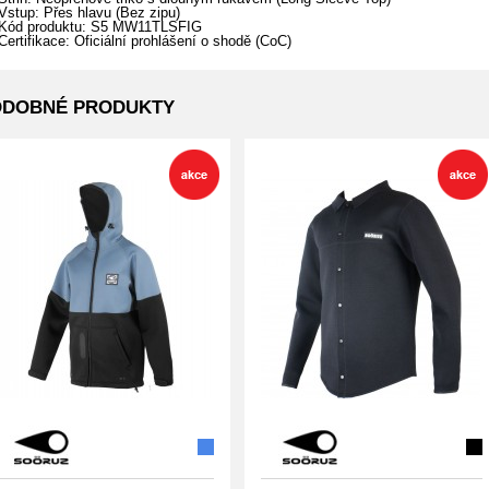
Vstup: Přes hlavu (Bez zipu)
Kód produktu: S5 MW11TLSFIG
Certifikace: Oficiální prohlášení o shodě (CoC)
ODOBNÉ PRODUKTY