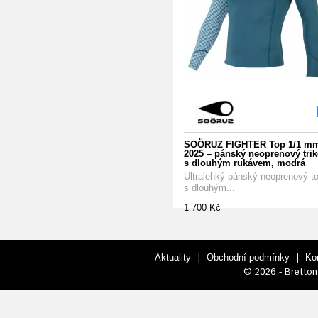
SOÖRUZ FIGHTER Top 1/1 m
2025 – pánský neoprenový trik
s dlouhým rukávem, modrá
Ultralehký pánský neoprenový t
s dlouhým...
1 700 Kč
|
|
Aktuality
Obchodní podmínky
Ko
© 2026 - Bretton 