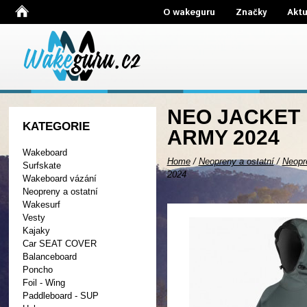
O wakeguru
Značky
Aktu
NEO JACKET
KATEGORIE
ARMY 2024
Wakeboard
Home
/
Neopreny a ostatní
/
Neopr
Surfskate
2024
Wakeboard vázání
Neopreny a ostatní
Wakesurf
Vesty
Kajaky
Car SEAT COVER
Balanceboard
Poncho
Foil - Wing
Paddleboard - SUP