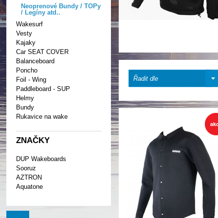
Neoprenové Bundy / TOPy
/ Legíny atd..
Wakesurf
Vesty
Kajaky
Car SEAT COVER
Balanceboard
Poncho
Řadit dle
Foil - Wing
Paddleboard - SUP
Helmy
Bundy
Rukavice na wake
ZNAČKY
DUP Wakeboards
Sooruz
AZTRON
Aquatone