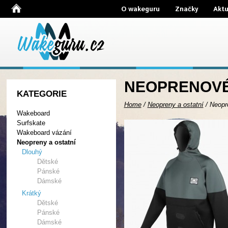
O wakeguru
Značky
Aktu
NEOPRENOVÉ B
KATEGORIE
Home
/
Neopreny a ostatní
/
Neopr
Wakeboard
Surfskate
Wakeboard vázání
Neopreny a ostatní
Dlouhý
Dětské
Pánské
Dámské
Krátký
Dětské
Pánské
Dámské