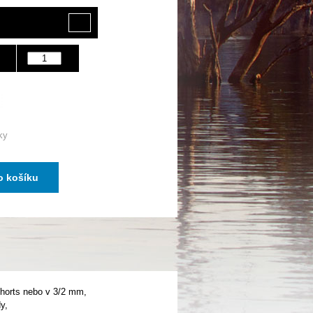
ky
o košíku
shorts nebo v 3/2 mm,
y,