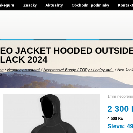
akeguru
Značky
Aktuality
Obchodní podmínky
Kontak
EO JACKET HOODED OUTSID
LACK 2024
me
/
Neopreny a ostatní
/
Neoprenové Bundy / TOPy / Legíny atd..
/
Neo Jac
4
1mm neoprenov
2 300
4 500 Kč
Sleva: 4