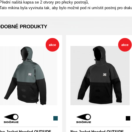
Přední našitá kapsa se 2 otvory pro přezky postrojů,
Tato mikina byla vyvinuta tak, aby bylo možné pod ni umístit postroj pro drak
ODOBNÉ PRODUKTY
eo Jacket Hooded OUTSIDE
Neo Jacket Hooded OUTSIDE