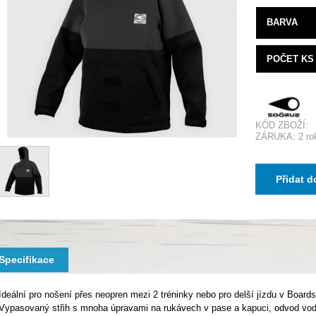
BARVA
POČET KS
KÓD ZBOŽÍ:
ZÁRUKA: 2 ro
Přidat d
Specifikace
Ideální pro nošení přes neopren mezi 2 tréninky nebo pro delší jízdu v Board
Vypasovaný střih s mnoha úpravami na rukávech v pase a kapuci, odvod vod