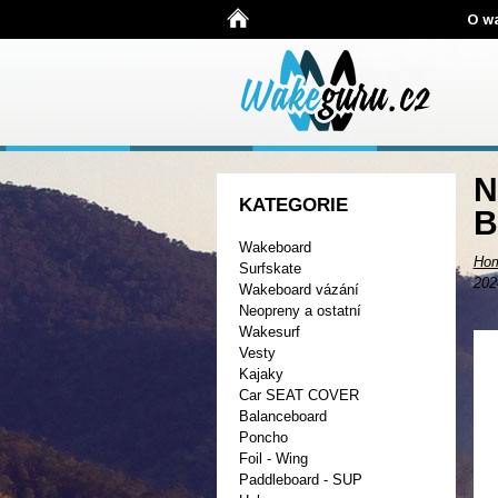
O w
N
KATEGORIE
B
Wakeboard
Ho
Surfskate
202
Wakeboard vázání
Neopreny a ostatní
Wakesurf
Vesty
Kajaky
Car SEAT COVER
Balanceboard
Poncho
Foil - Wing
Paddleboard - SUP