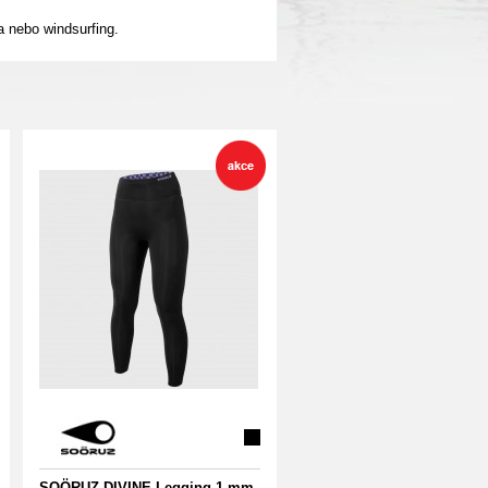
a nebo windsurfing.
SOÖRUZ DIVINE Legging 1 mm