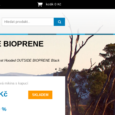
košík 0 Kč
t
E BIOPRENE
ket Hooded OUTSIDE BIOPRENE Black
Zpět
á mikina s kapucí
 Kč
SKLADEM
9 %