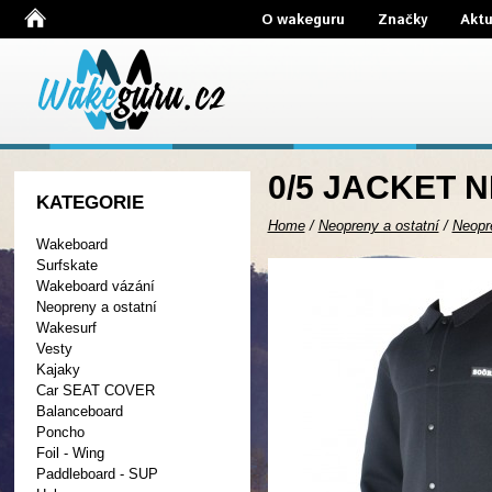
O wakeguru
Značky
Aktu
0/5 JACKET 
KATEGORIE
Home
/
Neopreny a ostatní
/
Neopr
Wakeboard
Surfskate
Wakeboard vázání
Neopreny a ostatní
Wakesurf
Vesty
Kajaky
Car SEAT COVER
Balanceboard
Poncho
Foil - Wing
Paddleboard - SUP