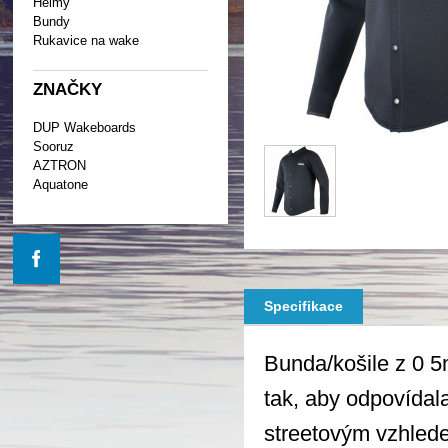
Helmy
Bundy
Rukavice na wake
ZNAČKY
DUP Wakeboards
Sooruz
AZTRON
Aquatone
Specifikace
Bunda/košile z 0 5
tak, aby odpovídal
streetovým vzhled