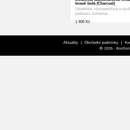
tmavě šedá (Charcoal)
Ultralehká, nízkoprofilová a skvě
padnoucí ochranná...
1 400 Kč
|
|
Aktuality
Obchodní podmínky
Ko
© 2026 - Bretton 