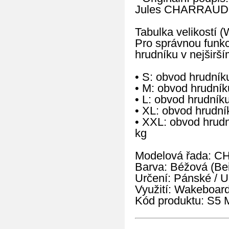
Jules CHARRAUD S
Tabulka velikostí (
Pro správnou funkc
hrudníku v nejširší
• S: obvod hrudní
• M: obvod hrudní
• L: obvod hrudní
• XL: obvod hrudn
• XXL: obvod hrud
kg
Modelová řada: C
Barva: Béžová (Be
Určení: Pánské / U
Využití: Wakeboard
Kód produktu: S