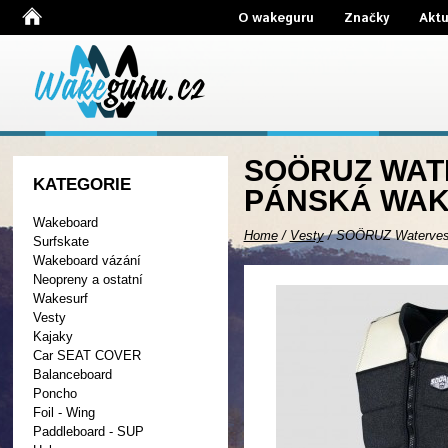
O wakeguru
Značky
Aktu
SOÖRUZ WATE
KATEGORIE
PÁNSKÁ WAK
Wakeboard
Home
/
Vesty
/
SOÖRUZ Watervest
Surfskate
Wakeboard vázání
Neopreny a ostatní
Wakesurf
Vesty
Kajaky
Car SEAT COVER
Balanceboard
Poncho
Foil - Wing
Paddleboard - SUP