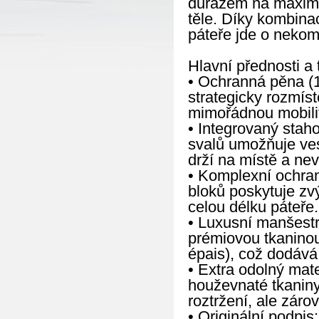
důrazem na maximál
těle. Díky kombina
páteře jde o nekom
Hlavní přednosti a 
• Ochranná pěna (1
strategicky rozmís
mimořádnou mobilitu
• Integrovaný staho
svalů umožňuje ves
drží na místě a nev
• Komplexní ochran
bloků poskytuje zv
celou délku páteře.
• Luxusní manšestr
prémiovou tkanino
épais), což dodává
• Extra odolný mate
houževnaté tkaniny
roztržení, ale zár
• Originální podpis