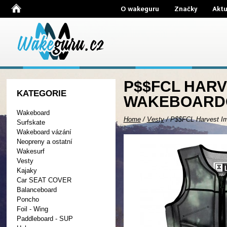
O wakeguru
Značky
Aktu
P$$FCL HARV
KATEGORIE
WAKEBOARDO
Wakeboard
Home
/
Vesty
/
P$$FCL Harvest Im
Surfskate
Wakeboard vázání
Neopreny a ostatní
Wakesurf
Vesty
Kajaky
Car SEAT COVER
Balanceboard
Poncho
Foil - Wing
Paddleboard - SUP