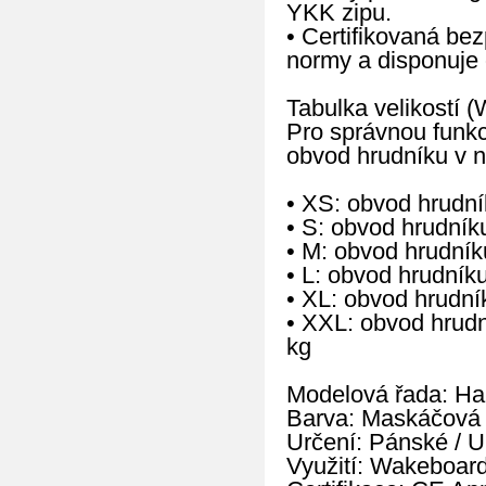
YKK zipu.
• Certifikovaná be
normy a disponuje 
Tabulka velikostí (
Pro správnou funkci
obvod hrudníku v n
• XS: obvod hrudn
• S: obvod hrudní
• M: obvod hrudní
• L: obvod hrudní
• XL: obvod hrudn
• XXL: obvod hrud
kg
Modelová řada: Ha
Barva: Maskáčová 
Určení: Pánské / U
Využití: Wakeboard