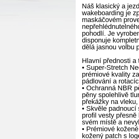
Náš klasický a jez
wakeboarding je zp
maskáčovém proved
nepřehlédnutelného
pohodlí. Je vyrobe
disponuje kompletn
dělá jasnou volbu p
Hlavní přednosti a 
• Super-Stretch N
prémiové kvality za
pádlování a rotacíc
• Ochranná NBR pě
pěny spolehlivě tlu
překážky na vleku,
• Skvěle padnoucí 
profil vesty přesně
svém místě a nevy
• Prémiové kožené 
kožený patch s log