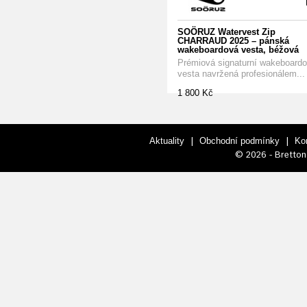
SOÖRUZ Watervest Zip
CHARRAUD 2025 – pánská
wakeboardová vesta, béžová
Prémiová signaturní wakeboard
vesta navržená profesionálem...
1 800 Kč
|
|
Aktuality
Obchodní podmínky
Ko
© 2026 - Bretton 