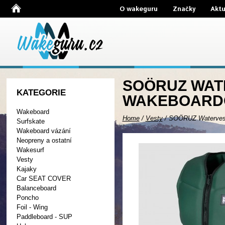
O wakeguru
Značky
Aktu
SOÖRUZ WATE
KATEGORIE
WAKEBOARDO
Wakeboard
Home
/
Vesty
/
SOÖRUZ Watervest
Surfskate
Wakeboard vázání
Neopreny a ostatní
Wakesurf
Vesty
Kajaky
Car SEAT COVER
Balanceboard
Poncho
Foil - Wing
Paddleboard - SUP