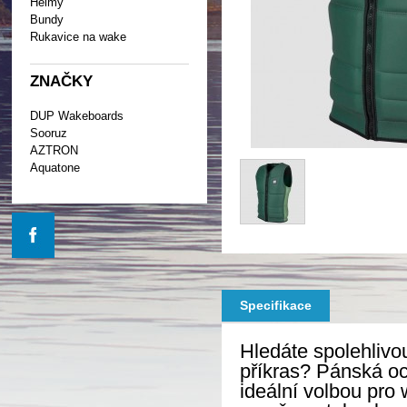
Helmy
Bundy
Rukavice na wake
ZNAČKY
DUP Wakeboards
Sooruz
AZTRON
Aquatone
Specifikace
Hledáte spolehlivo
příkras? Pánská o
ideální volbou pro 