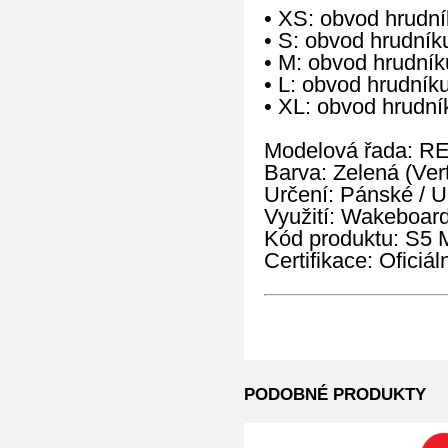
• XS: obvod hrudn
• S: obvod hrudní
• M: obvod hrudní
• L: obvod hrudní
• XL: obvod hrudn
Modelová řada: R
Barva: Zelená (Vert
Určení: Pánské / U
Využití: Wakeboard
Kód produktu: S
Certifikace: Oficiá
PODOBNÉ PRODUKTY