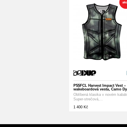
P$$FCL Harvest Impact Vest –
wakeboardová vesta, Camo Dy
Oblíbená klasika v novém kabát
Super-strečová,...
1 400 Kč