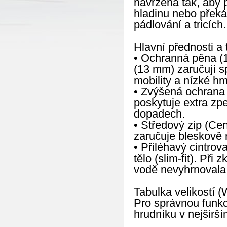
navržena tak, aby p
hladinu nebo překá
pádlování a tricích.
Hlavní přednosti a 
• Ochranná pěna (1
(13 mm) zaručují s
mobility a nízké hm
• Zvýšená ochrana 
poskytuje extra zp
dopadech.
• Středový zip (Cen
zaručuje bleskově 
• Přiléhavý cintrov
tělo (slim-fit). Při
vodě nevyhrnovala 
Tabulka velikostí (
Pro správnou funkc
hrudníku v nejširší