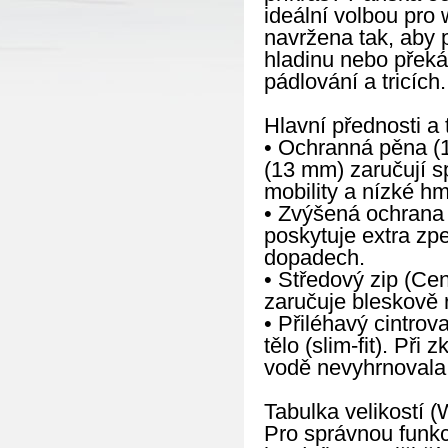
ideální volbou pro 
navržena tak, aby p
hladinu nebo překá
pádlování a tricích.
Hlavní přednosti a 
• Ochranná pěna (1
(13 mm) zaručují s
mobility a nízké hm
• Zvýšená ochrana 
poskytuje extra zp
dopadech.
• Středový zip (Cen
zaručuje bleskově 
• Přiléhavý cintrov
tělo (slim-fit). Při
vodě nevyhrnovala 
Tabulka velikostí (
Pro správnou funkc