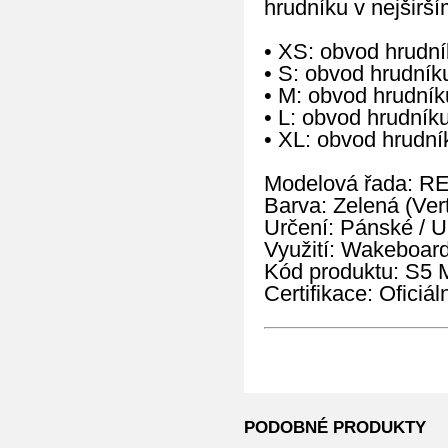
hrudníku v nejširší
• XS: obvod hrudn
• S: obvod hrudní
• M: obvod hrudní
• L: obvod hrudní
• XL: obvod hrudn
Modelová řada: R
Barva: Zelená (Vert
Určení: Pánské / U
Využití: Wakeboard
Kód produktu: S
Certifikace: Oficiá
PODOBNÉ PRODUKTY