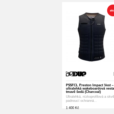
P$$FCL Preston Impact Vest –
ultralehká wakeboardová vesta
tmavě šedá (Charcoal)
Ultralehká, nízkoprofilová a skvě
padnoucí ochranná...
1 400 Kč