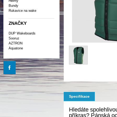
Helmy
Bundy
Rukavice na wake
ZNAČKY
DUP Wakeboards
Sooruz
AZTRON
Aquatone
Specifikace
Hledáte spolehlivo
příkras? Pánská o