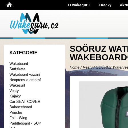
O wakeguru
Značky
Aktu
SOÖRUZ WATE
KATEGORIE
WAKEBOARDO
Wakeboard
Home
/
Vesty
/
SOÖRUZ Watervest
Surfskate
Wakeboard vázání
Neopreny a ostatní
Wakesurf
Vesty
Kajaky
Car SEAT COVER
Balanceboard
Poncho
Foil - Wing
Paddleboard - SUP