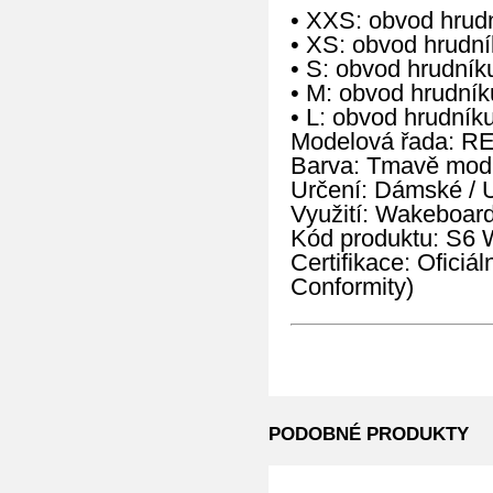
• XXS: obvod hrud
• XS: obvod hrudn
• S: obvod hrudní
• M: obvod hrudní
• L: obvod hrudní
Modelová řada: R
Barva: Tmavě mod
Určení: Dámské / 
Využití: Wakeboard
Kód produktu: S
Certifikace: Oficiá
Conformity)
PODOBNÉ PRODUKTY