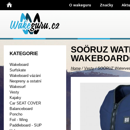
O wakeguru
Značky
Aktu
SOÖRUZ WAT
KATEGORIE
WAKEBOARDO
Wakeboard
Home
/
Vesty
/
SOÖRUZ Watervest
Surfskate
Wakeboard vázání
Neopreny a ostatní
Wakesurf
Vesty
Kajaky
Car SEAT COVER
Balanceboard
Poncho
Foil - Wing
Paddleboard - SUP