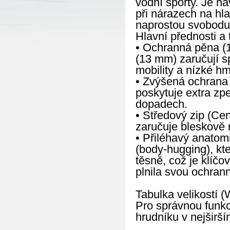
vodní sporty. Je na
při nárazech na hl
naprostou svobodu p
Hlavní přednosti a 
• Ochranná pěna (1
(13 mm) zaručují s
mobility a nízké hm
• Zvýšená ochrana 
poskytuje extra zp
dopadech.
• Středový zip (Cen
zaručuje bleskově 
• Přiléhavý anatom
(body-hugging), kte
těsně, což je klíčo
plnila svou ochrann
Tabulka velikostí (
Pro správnou funkc
hrudníku v nejširší