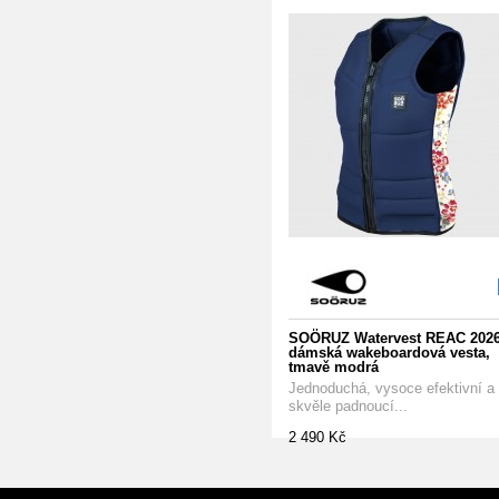
SOÖRUZ Watervest REAC 2026
dámská wakeboardová vesta,
tmavě modrá
Jednoduchá, vysoce efektivní a
skvěle padnoucí...
2 490 Kč