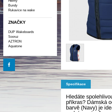
Helmy
Bundy
Rukavice na wake
ZNAČKY
DUP Wakeboards
Sooruz
AZTRON
Aquatone
Specifikace
Hledáte spolehlivo
příkras? Dámská 
barvě (Navy) je ide