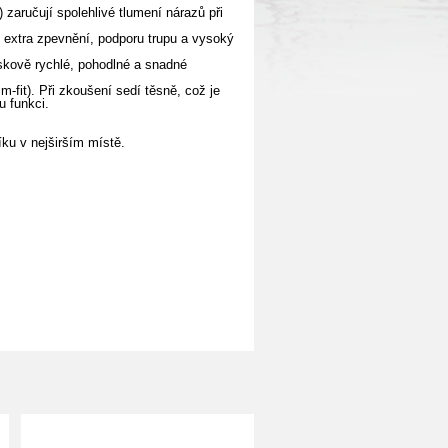
zaručují spolehlivé tlumení nárazů při
e extra zpevnění, podporu trupu a vysoký
eskově rychlé, pohodlné a snadné
im-fit). Při zkoušení sedí těsně, což je
u funkci.
ku v nejširším místě.