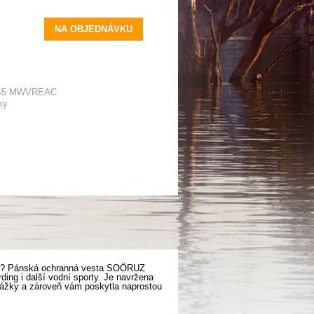
NA OBJEDNÁVKU
 S5 MWVREAC
ky
kras? Pánská ochranná vesta SOÖRUZ
ing i další vodní sporty. Je navržena
ekážky a zároveň vám poskytla naprostou