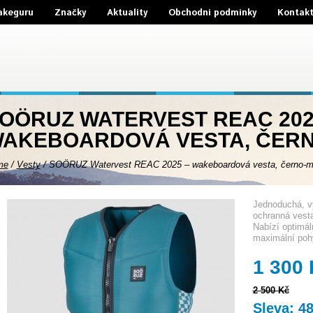
akeguru
Značky
Aktuality
Obchodní podmínky
Kontak
OÖRUZ WATERVEST REAC 202
AKEBOARDOVÁ VESTA, ČER
me
/
Vesty
/
SOÖRUZ Watervest REAC 2025 – wakeboardová vesta, černo-m
Jednoduchá, vy
ochranná vest
Nabízí optimál
maximální pohy
1 300
2 500 Kč
Sleva: 4