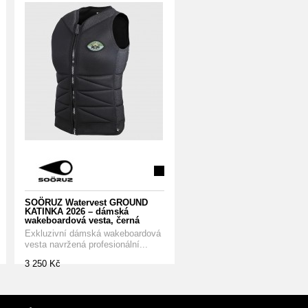
SOÖRUZ Watervest GROUND
KATINKA 2026 – dámská
wakeboardová vesta, černá
Exkluzivní dámská wakeboardová
vesta navržená profesionální...
3 250 Kč