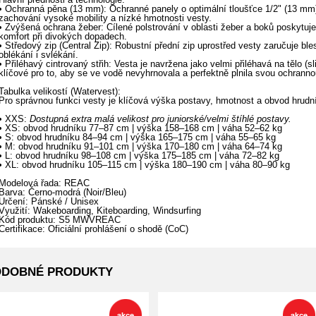
• Ochranná pěna (13 mm): Ochranné panely o optimální tloušťce 1/2" (13 mm) 
zachování vysoké mobility a nízké hmotnosti vesty.
• Zvýšená ochrana žeber: Cílené polstrování v oblasti žeber a boků poskytuj
komfort při divokých dopadech.
• Středový zip (Central Zip): Robustní přední zip uprostřed vesty zaručuje bl
oblékání i svlékání.
• Přiléhavý cintrovaný střih: Vesta je navržena jako velmi přiléhavá na tělo (sl
klíčové pro to, aby se ve vodě nevyhrnovala a perfektně plnila svou ochranno
Tabulka velikostí (Watervest):
Pro správnou funkci vesty je klíčová výška postavy, hmotnost a obvod hrudní
• XXS:
Dostupná extra malá velikost pro juniorské/velmi štíhlé postavy.
• XS: obvod hrudníku 77–87 cm | výška 158–168 cm | váha 52–62 kg
• S: obvod hrudníku 84–94 cm | výška 165–175 cm | váha 55–65 kg
• M: obvod hrudníku 91–101 cm | výška 170–180 cm | váha 64–74 kg
• L: obvod hrudníku 98–108 cm | výška 175–185 cm | váha 72–82 kg
• XL: obvod hrudníku 105–115 cm | výška 180–190 cm | váha 80–90 kg
Modelová řada: REAC
Barva: Černo-modrá (Noir/Bleu)
Určení: Pánské / Unisex
Využití: Wakeboarding, Kiteboarding, Windsurfing
Kód produktu: S5 MWVREAC
Certifikace: Oficiální prohlášení o shodě (CoC)
ODOBNÉ PRODUKTY