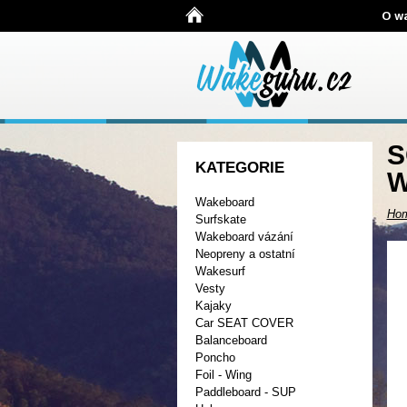
O w
S
KATEGORIE
W
Wakeboard
Ho
Surfskate
Wakeboard vázání
Neopreny a ostatní
Wakesurf
Vesty
Kajaky
Car SEAT COVER
Balanceboard
Poncho
Foil - Wing
Paddleboard - SUP