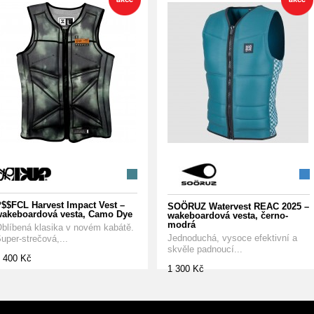
$$FCL Harvest Impact Vest –
SOÖRUZ Watervest REAC 2025 –
akeboardová vesta, Camo Dye
wakeboardová vesta, černo-
modrá
blíbená klasika v novém kabátě.
Jednoduchá, vysoce efektivní a
uper-strečová,...
skvěle padnoucí...
 400 Kč
1 300 Kč