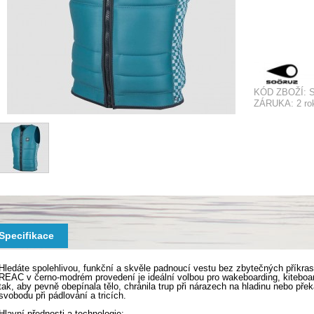
KÓD ZBOŽÍ:
ZÁRUKA: 2 ro
Specifikace
Hledáte spolehlivou, funkční a skvěle padnoucí vestu bez zbytečných pří
REAC v černo-modrém provedení je ideální volbou pro wakeboarding, kiteboard
tak, aby pevně obepínala tělo, chránila trup při nárazech na hladinu nebo př
svobodu při pádlování a tricích.
Hlavní přednosti a technologie: