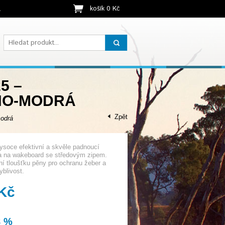
košík 0 Kč
t
5 –
NO-MODRÁ
Zpět
odrá
soce efektivní a skvěle padnoucí
a na wakeboard se středovým zipem.
ní tloušťku pěny pro ochranu žeber a
blivost.
 Kč
8 %