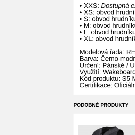
• XXS:
Dostupná ex
• XS: obvod hrudn
• S: obvod hrudní
• M: obvod hrudní
• L: obvod hrudní
• XL: obvod hrudn
Modelová řada: R
Barva: Černo-modrá
Určení: Pánské / U
Využití: Wakeboard
Kód produktu: S
Certifikace: Oficiá
PODOBNÉ PRODUKTY