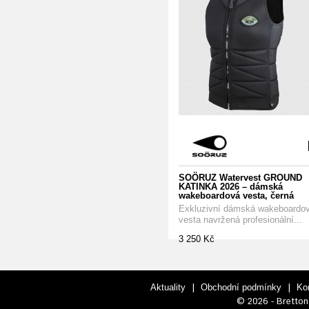
SOÖRUZ Watervest GROUND
KATINKA 2026 – dámská
wakeboardová vesta, černá
Exkluzivní dámská wakeboardo
vesta navržená profesionální...
3 250 Kč
|
|
Aktuality
Obchodní podmínky
Ko
© 2026 - Bretton 