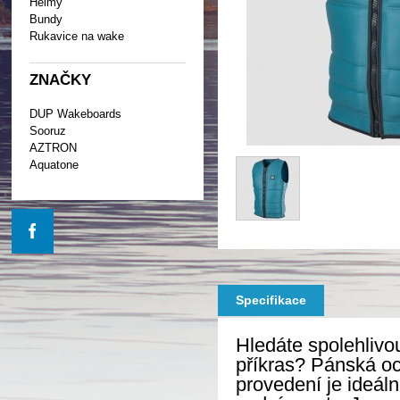
Helmy
Bundy
Rukavice na wake
ZNAČKY
DUP Wakeboards
Sooruz
AZTRON
Aquatone
Specifikace
Hledáte spolehlivo
příkras? Pánská 
provedení je ideáln