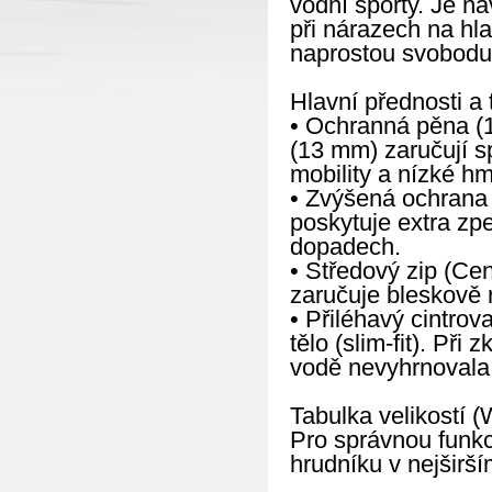
vodní sporty. Je na
při nárazech na hl
naprostou svobodu p
Hlavní přednosti a 
• Ochranná pěna (1
(13 mm) zaručují s
mobility a nízké hm
• Zvýšená ochrana 
poskytuje extra zp
dopadech.
• Středový zip (Cen
zaručuje bleskově 
• Přiléhavý cintrov
tělo (slim-fit). Při
vodě nevyhrnovala 
Tabulka velikostí (
Pro správnou funkc
hrudníku v nejširší