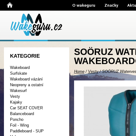
O wakeguru
Značky
Aktu
SOÖRUZ WATE
KATEGORIE
WAKEBOARDO
Wakeboard
Home
/
Vesty
/
SOÖRUZ Watervest
Surfskate
Wakeboard vázání
Neopreny a ostatní
Wakesurf
Vesty
Kajaky
Car SEAT COVER
Balanceboard
Poncho
Foil - Wing
Paddleboard - SUP