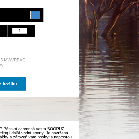
 S5 MWVREAC
ky
o košíku
kras? Pánská ochranná vesta SOÖRUZ
ing i další vodní sporty. Je navržena
ekážky a zároveň vám poskytla naprostou