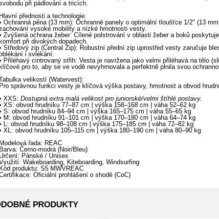
svobodu při pádlování a tricích.
Hlavní přednosti a technologie:
• Ochranná pěna (13 mm): Ochranné panely o optimální tloušťce 1/2" (13 mm) 
zachování vysoké mobility a nízké hmotnosti vesty.
• Zvýšená ochrana žeber: Cílené polstrování v oblasti žeber a boků poskytuj
komfort při divokých dopadech.
• Středový zip (Central Zip): Robustní přední zip uprostřed vesty zaručuje bl
oblékání i svlékání.
• Přiléhavý cintrovaný střih: Vesta je navržena jako velmi přiléhavá na tělo (sl
klíčové pro to, aby se ve vodě nevyhrnovala a perfektně plnila svou ochranno
Tabulka velikostí (Watervest):
Pro správnou funkci vesty je klíčová výška postavy, hmotnost a obvod hrudní
• XXS:
Dostupná extra malá velikost pro juniorské/velmi štíhlé postavy.
• XS: obvod hrudníku 77–87 cm | výška 158–168 cm | váha 52–62 kg
• S: obvod hrudníku 84–94 cm | výška 165–175 cm | váha 55–65 kg
• M: obvod hrudníku 91–101 cm | výška 170–180 cm | váha 64–74 kg
• L: obvod hrudníku 98–108 cm | výška 175–185 cm | váha 72–82 kg
• XL: obvod hrudníku 105–115 cm | výška 180–190 cm | váha 80–90 kg
Modelová řada: REAC
Barva: Černo-modrá (Noir/Bleu)
Určení: Pánské / Unisex
Využití: Wakeboarding, Kiteboarding, Windsurfing
Kód produktu: S5 MWVREAC
Certifikace: Oficiální prohlášení o shodě (CoC)
ODOBNÉ PRODUKTY