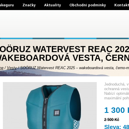
akeguru
Značky
Aktuality
Obchodní podmínky
Kontak
OÖRUZ WATERVEST REAC 202
AKEBOARDOVÁ VESTA, ČER
me
/
Vesty
/
SOÖRUZ Watervest REAC 2025 – wakeboardová vesta, černo-m
Jednoduchá, vy
ochranná vest
Nabízí optimál
maximální pohy
1 300
2 500 Kč
Sleva: 4