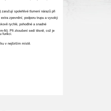
zaručují spolehlivé tlumení nárazů při
e extra zpevnění, podporu trupu a vysoký
eskově rychlé, pohodlné a snadné
im-fit). Při zkoušení sedí těsně, což je
u funkci.
ku v nejširším místě.