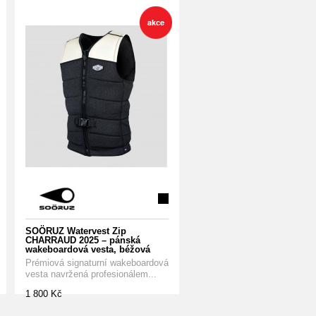
SOÖRUZ Watervest Zip
CHARRAUD 2025 – pánská
wakeboardová vesta, béžová
Prémiová signaturní wakeboardová
vesta navržená profesionálem...
1 800 Kč