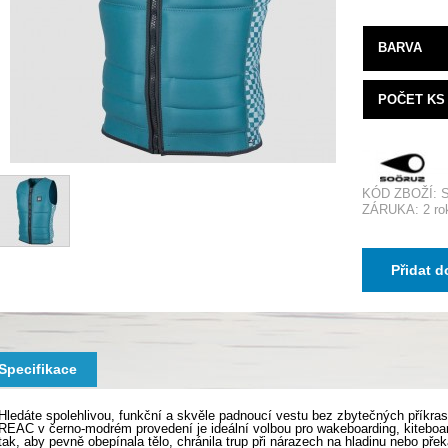
BARVA
POČET KS
KÓD ZBOŽÍ:
ZÁRUKA: 2 ro
Přidat d
Specifikace
Hledáte spolehlivou, funkční a skvěle padnoucí vestu bez zbytečných pří
REAC v černo-modrém provedení je ideální volbou pro wakeboarding, kiteboard
tak, aby pevně obepínala tělo, chránila trup při nárazech na hladinu nebo př