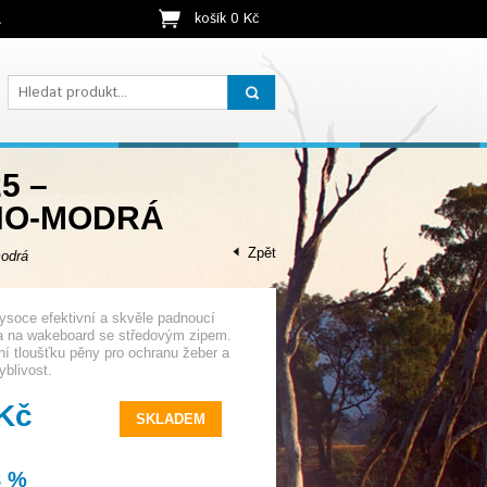
košík 0 Kč
t
5 –
NO-MODRÁ
Zpět
odrá
soce efektivní a skvěle padnoucí
a na wakeboard se středovým zipem.
ní tloušťku pěny pro ochranu žeber a
blivost.
 Kč
SKLADEM
8 %