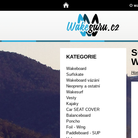
O w
S
KATEGORIE
W
Wakeboard
Ho
Surfskate
Wakeboard vázání
Neopreny a ostatní
Wakesurf
Vesty
Kajaky
Car SEAT COVER
Balanceboard
Poncho
Foil - Wing
Paddleboard - SUP