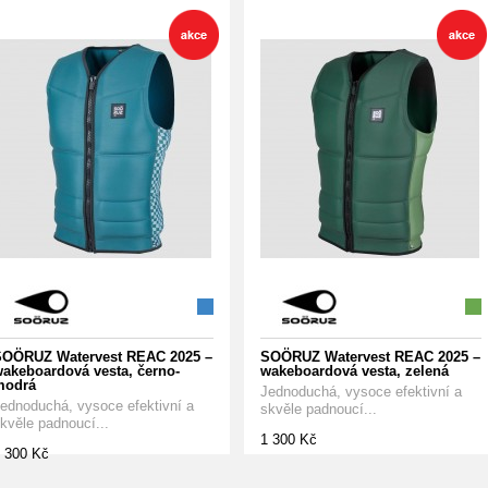
OÖRUZ Watervest REAC 2025 –
SOÖRUZ Watervest REAC 2025 –
akeboardová vesta, černo-
wakeboardová vesta, zelená
modrá
Jednoduchá, vysoce efektivní a
ednoduchá, vysoce efektivní a
skvěle padnoucí...
kvěle padnoucí...
1 300 Kč
 300 Kč