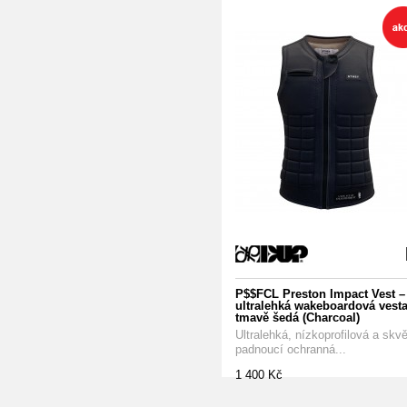
P$$FCL Preston Impact Vest –
ultralehká wakeboardová vesta
tmavě šedá (Charcoal)
Ultralehká, nízkoprofilová a skvě
padnoucí ochranná...
1 400 Kč