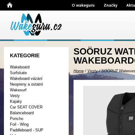
O wakeguru
Značky
Aktu
SOÖRUZ WATE
KATEGORIE
WAKEBOARDO
Wakeboard
Home
/
Vesty
/
SOÖRUZ Watervest
Surfskate
Wakeboard vázání
Neopreny a ostatní
Wakesurf
Vesty
Kajaky
Car SEAT COVER
Balanceboard
Poncho
Foil - Wing
Paddleboard - SUP