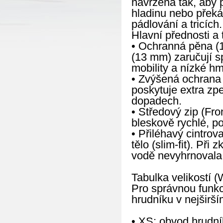
navržena tak, aby p
hladinu nebo překá
pádlování a tricích.
Hlavní přednosti a 
• Ochranná pěna (1
(13 mm) zaručují s
mobility a nízké hm
• Zvýšená ochrana 
poskytuje extra zp
dopadech.
• Středový zip (Fro
bleskově rychlé, p
• Přiléhavý cintrov
tělo (slim-fit). Při
vodě nevyhrnovala 
Tabulka velikostí (
Pro správnou funkc
hrudníku v nejširší
• XS: obvod hrudn