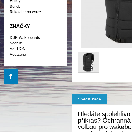
Helmy
Bundy
Rukavice na wake
ZNAČKY
DUP Wakeboards
Sooruz
AZTRON
Aquatone
Specifikace
Hledáte spolehlivo
příkras? Ochranná
volbou pro wakeboar