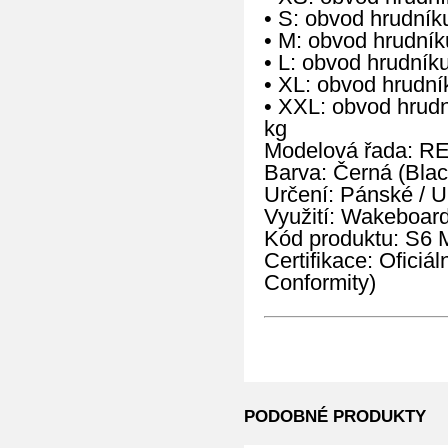
• S: obvod hrudní
• M: obvod hrudní
• L: obvod hrudní
• XL: obvod hrudn
• XXL: obvod hrud
kg
Modelová řada: R
Barva: Černá (Blac
Určení: Pánské / U
Využití: Wakeboard
Kód produktu: S
Certifikace: Oficiá
Conformity)
PODOBNÉ PRODUKTY