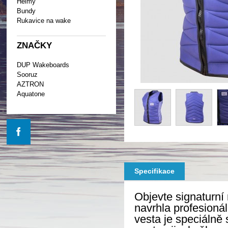
Helmy
Bundy
Rukavice na wake
ZNAČKY
DUP Wakeboards
Sooruz
AZTRON
Aquatone
Specifikace
Objevte signaturn
navrhla profesioná
vesta je speciálně 