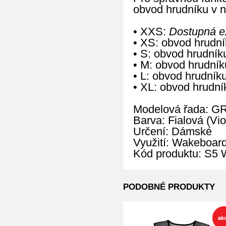
obvod hrudníku v n
• XXS:
Dostupná ex
• XS: obvod hrudn
• S: obvod hrudní
• M: obvod hrudní
• L: obvod hrudní
• XL: obvod hrudn
Modelová řada: 
Barva: Fialová (Vio
Určení: Dámské
Využití: Wakeboard
Kód produktu: S
PODOBNÉ PRODUKTY