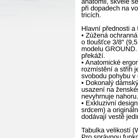
anatomii, skvěle s
při dopadech na vo
tricích.
Hlavní přednosti a 
• Zúžená ochranná 
o tloušťce 3/8" (9
modelu GROUND. Vý
překáží.
• Anatomické ergo
rozmístění a střih 
svobodu pohybu v o
• Dokonalý dámský 
usazení na ženském
nevyhrnuje nahoru
• Exkluzivní design
srdcem) a origináln
dodávají vestě jed
Tabulka velikostí (
Pro správnou funkci