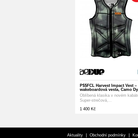
P$$FCL Harvest Impact Vest –
wakeboardová vesta, Camo Dy
Oblíbená klasika v novém kabát
Super-strečová,...
1 400 Kč
|
|
Aktuality
Obchodní podmínky
Ko