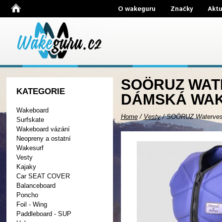
O wakeguru
Značky
Aktu
SOÖRUZ WATE
KATEGORIE
DÁMSKÁ WAK
Wakeboard
Home
/
Vesty
/
SOÖRUZ Watervest
Surfskate
Wakeboard vázání
Neopreny a ostatní
Wakesurf
Vesty
Kajaky
Car SEAT COVER
Balanceboard
Poncho
Foil - Wing
Paddleboard - SUP