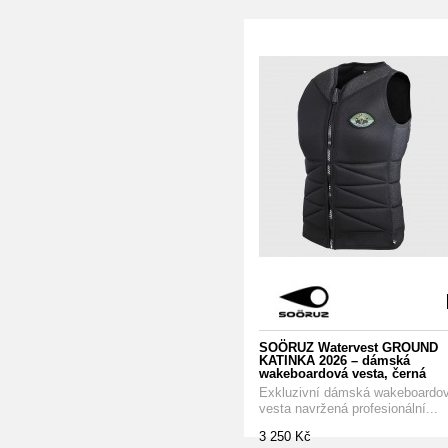
SOÖRUZ Watervest GROUND
KATINKA 2026 – dámská
wakeboardová vesta, černá
Exkluzivní dámská wakeboardo
vesta navržená profesionální...
3 250 Kč