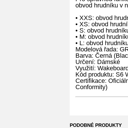
obvod hrudníku v n
• XXS: obvod hrud
• XS: obvod hrudn
• S: obvod hrudní
• M: obvod hrudní
• L: obvod hrudní
Modelová řada: G
Barva: Černá (Blac
Určení: Dámské
Využití: Wakeboard
Kód produktu: S
Certifikace: Oficiá
Conformity)
PODOBNÉ PRODUKTY