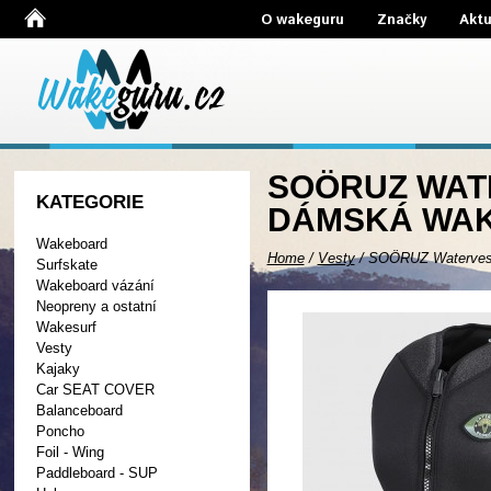
O wakeguru
Značky
Aktu
SOÖRUZ WATE
KATEGORIE
DÁMSKÁ WAK
Wakeboard
Home
/
Vesty
/
SOÖRUZ Watervest
Surfskate
Wakeboard vázání
Neopreny a ostatní
Wakesurf
Vesty
Kajaky
Car SEAT COVER
Balanceboard
Poncho
Foil - Wing
Paddleboard - SUP