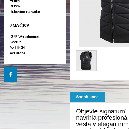
Helmy
Bundy
Rukavice na wake
ZNAČKY
DUP Wakeboards
Sooruz
AZTRON
Aquatone
Specifikace
Objevte signaturn
navrhla profesioná
vesta v elegantním