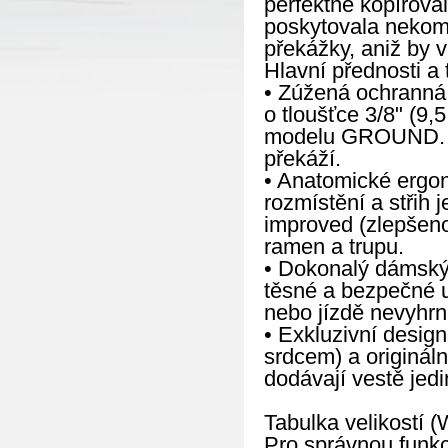
perfektně kopíroval
poskytovala nekomp
překážky, aniž by v
Hlavní přednosti a 
• Zúžená ochranná 
o tloušťce 3/8" (9
modelu GROUND. Vý
překáží.
• Anatomické ergo
rozmístění a střih 
improved (zlepšeno
ramen a trupu.
• Dokonalý dámský 
těsné a bezpečné u
nebo jízdě nevyhrn
• Exkluzivní design
srdcem) a origináln
dodávají vestě jed
Tabulka velikostí (
Pro správnou funkci