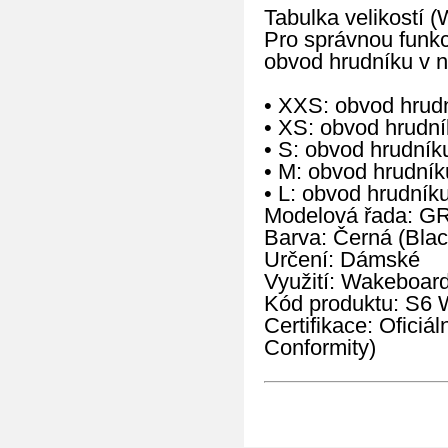
Tabulka velikostí (
Pro správnou funkci
obvod hrudníku v n
• XXS: obvod hrud
• XS: obvod hrudn
• S: obvod hrudní
• M: obvod hrudní
• L: obvod hrudní
Modelová řada: G
Barva: Černá (Blac
Určení: Dámské
Využití: Wakeboard
Kód produktu: S
Certifikace: Oficiá
Conformity)