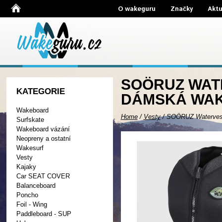
O wakeguru
Značky
Aktu
SOÖRUZ WATE
KATEGORIE
DÁMSKÁ WAK
Wakeboard
Home
/
Vesty
/
SOÖRUZ Watervest
Surfskate
Wakeboard vázání
Neopreny a ostatní
Wakesurf
Vesty
Kajaky
Car SEAT COVER
Balanceboard
Poncho
Foil - Wing
Paddleboard - SUP