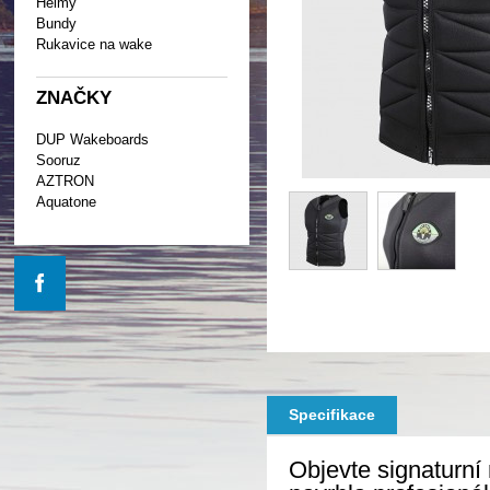
Helmy
Bundy
Rukavice na wake
ZNAČKY
DUP Wakeboards
Sooruz
AZTRON
Aquatone
Specifikace
Objevte signaturn