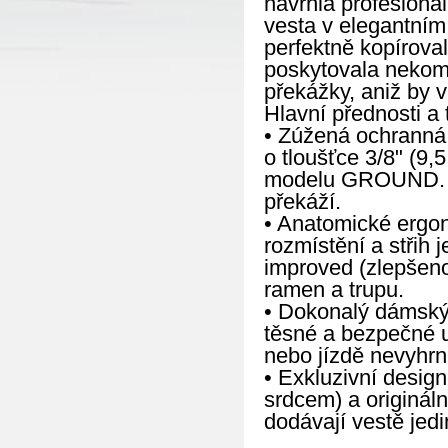
navrhla profesioná
vesta v elegantním
perfektně kopíroval
poskytovala nekomp
překážky, aniž by v
Hlavní přednosti a 
• Zúžená ochranná 
o tloušťce 3/8" (9
modelu GROUND. Vý
překáží.
• Anatomické ergo
rozmístění a střih 
improved (zlepšeno
ramen a trupu.
• Dokonalý dámský 
těsné a bezpečné u
nebo jízdě nevyhrn
• Exkluzivní design
srdcem) a origináln
dodávají vestě jed