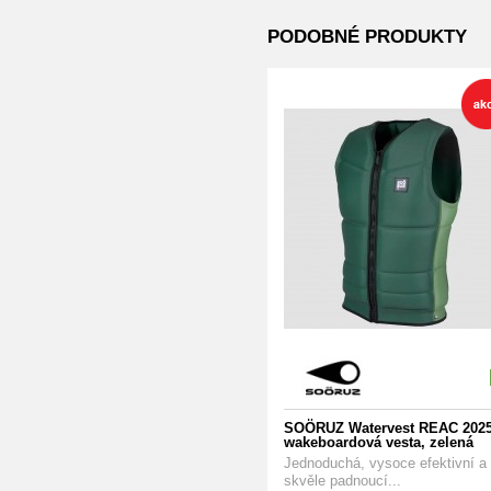
PODOBNÉ PRODUKTY
SOÖRUZ Watervest REAC 2025
wakeboardová vesta, zelená
Jednoduchá, vysoce efektivní a
skvěle padnoucí...