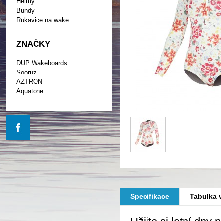
Helmy
Bundy
Rukavice na wake
ZNAČKY
DUP Wakeboards
Sooruz
AZTRON
Aquatone
Specifikace
Tabulka v