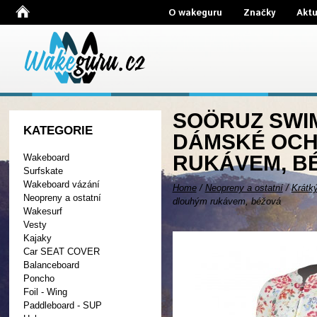
O wakeguru
Značky
Aktu
SOÖRUZ SWIMS
KATEGORIE
DÁMSKÉ OCH
RUKÁVEM, B
Wakeboard
Surfskate
Wakeboard vázání
Home
/
Neopreny a ostatní
/
Krátk
Neopreny a ostatní
dlouhým rukávem, béžová
Wakesurf
Vesty
Kajaky
Car SEAT COVER
Balanceboard
Poncho
Foil - Wing
Paddleboard - SUP