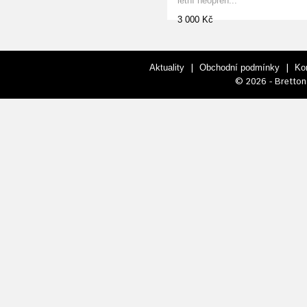
letní neopren...
3 000 Kč
|
|
Aktuality
Obchodní podmínky
Ko
© 2026 - Bretton 