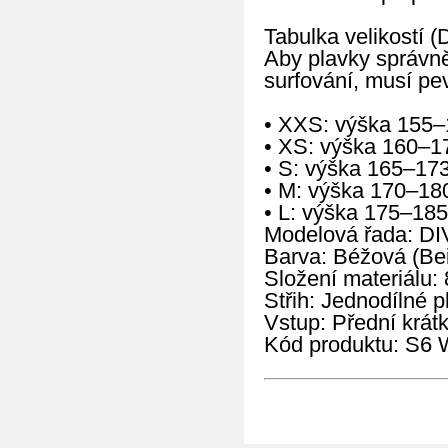
Tabulka velikostí (
Aby plavky správně
surfování, musí pev
• XXS: výška 155–
• XS: výška 160–1
• S: výška 165–17
• M: výška 170–18
• L: výška 175–185
Modelová řada: DI
Barva: Béžová (Be
Složení materiálu:
Střih: Jednodílné 
Vstup: Přední krátk
Kód produktu: S