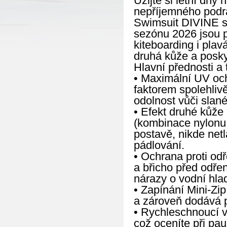
Užijte si letní dny
nepříjemného pod
Swimsuit DIVINE s
sezónu 2026 jsou p
kiteboarding i pla
druhá kůže a posky
Hlavní přednosti a 
• Maximální UV och
faktorem spolehliv
odolnost vůči slané
• Efekt druhé kůže 
(kombinace nylonu 
postavě, nikde net
pádlování.
• Ochrana proti od
a břicho před odře
nárazy o vodní hla
• Zapínání Mini-Zi
a zároveň dodává 
• Rychleschnoucí vl
což oceníte při pau