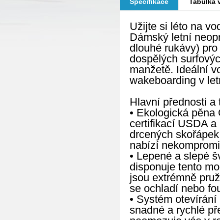
Specifikace
Tabulka v
Užijte si léto na v
Dámský letní neop
dlouhé rukávy) pro
dospělých surfovýc
manžetě. Ideální vo
wakeboarding v let
Hlavní přednosti a 
• Ekologická pěna 
certifikací USDA a
drcených skořápek ú
nabízí nekompromisn
• Lepené a slepé š
disponuje tento mo
jsou extrémně pružn
se ochladí nebo fou
• Systém otevírání 
snadné a rychlé př