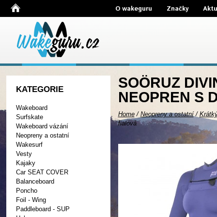
O wakeguru
Značky
Aktu
SOÖRUZ DIVI
KATEGORIE
NEOPREN S 
Wakeboard
Home
/
Neopreny a ostatní
/
Krátk
Surfskate
fialová
Wakeboard vázání
Neopreny a ostatní
Wakesurf
Vesty
Kajaky
Car SEAT COVER
Balanceboard
Poncho
Foil - Wing
Paddleboard - SUP