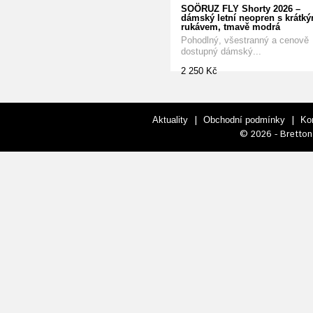
SOÖRUZ FLY Shorty 2026 –
dámský letní neopren s krátk
rukávem, tmavě modrá
Pohodlný, všestranný a cenově
dostupný dámský...
2 250 Kč
|
|
Aktuality
Obchodní podmínky
Ko
© 2026 - Bretton 