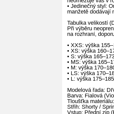
neomezuje vás v rot
• Jedinečný styl: O
manžetě dodávají n
Tabulka velikostí (
Při výběru neopren
na rozhraní, doporu
• XXS: výška 155–
• XS: výška 160–1
• S: výška 165–17
• MS: výška 165–1
• M: výška 170–18
• LS: výška 170–1
• L: výška 175–185
Modelová řada: DI
Barva: Fialová (Vio
Tloušťka materiálu
Střih: Shorty / Sp
Vstup: Přední zip (