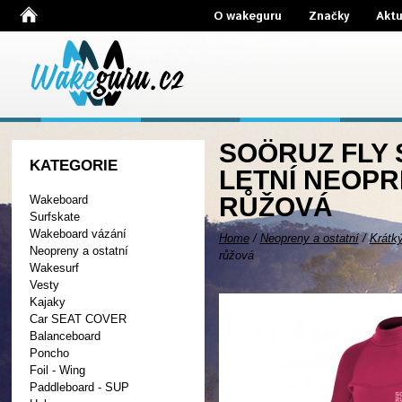
O wakeguru
Značky
Aktu
SOÖRUZ FLY 
KATEGORIE
LETNÍ NEOP
RŮŽOVÁ
Wakeboard
Surfskate
Wakeboard vázání
Home
/
Neopreny a ostatní
/
Krátk
Neopreny a ostatní
růžová
Wakesurf
Vesty
Kajaky
Car SEAT COVER
Balanceboard
Poncho
Foil - Wing
Paddleboard - SUP