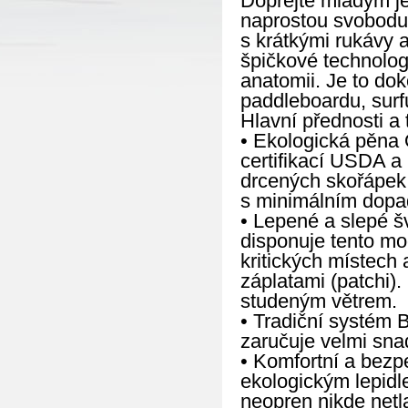
Dopřejte mladým je
naprostou svobodu
s krátkými rukávy 
špičkové technolog
anatomii. Je to do
paddleboardu, surf
Hlavní přednosti a 
• Ekologická pěna 
certifikací USDA a
drcených skořápek 
s minimálním dopad
• Lepené a slepé š
disponuje tento mo
kritických místech
záplatami (patchi)
studeným větrem.
• Tradiční systém 
zaručuje velmi sna
• Komfortní a bezpe
ekologickým lepidle
neopren nikde netla