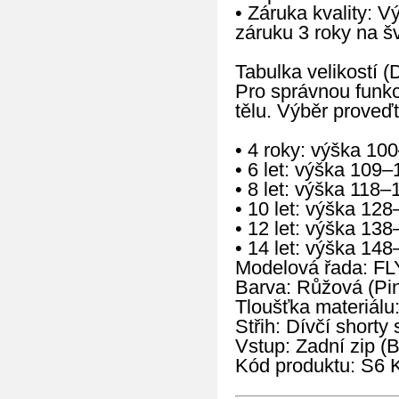
• Záruka kvality: 
záruku 3 roky na š
Tabulka velikostí (D
Pro správnou funkc
tělu. Výběr proveďt
• 4 roky: výška 10
• 6 let: výška 109
• 8 let: výška 118
• 10 let: výška 12
• 12 let: výška 13
• 14 let: výška 14
Modelová řada: FL
Barva: Růžová (Pi
Tloušťka materiálu
Střih: Dívčí short
Vstup: Zadní zip (
Kód produktu: S