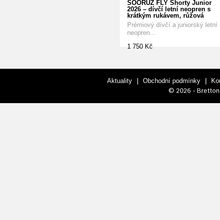
SOÖRUZ FLY Shorty Junior
2026 – dívčí letní neopren s
krátkým rukávem, růžová
Prémiový dívčí a juniorský letní
neopren...
1 750 Kč
|
|
Aktuality
Obchodní podmínky
Ko
© 2026 - Bretton 