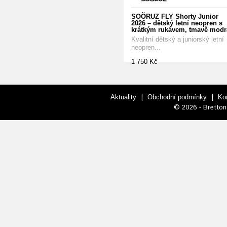
SOÖRUZ FLY Shorty Junior
2026 – dětský letní neopren s
krátkým rukávem, tmavě modr
Kvalitní dětský a juniorský letní
neopren...
1 750 Kč
|
|
Aktuality
Obchodní podmínky
Ko
© 2026 - Bretton 