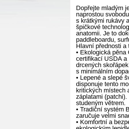
Dopřejte mladým je
naprostou svobodu
s krátkými rukávy 
špičkové technolog
anatomii. Je to do
paddleboardu, surf
Hlavní přednosti a 
• Ekologická pěna 
certifikací USDA a
drcených skořápek 
s minimálním dopad
• Lepené a slepé š
disponuje tento mo
kritických místech
záplatami (patchi)
studeným větrem.
• Tradiční systém 
zaručuje velmi sna
• Komfortní a bezpe
ekologickým lepidle