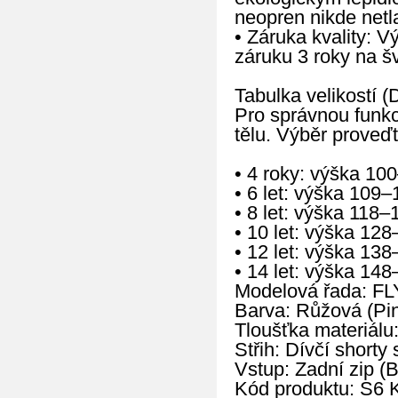
neopren nikde netla
• Záruka kvality: 
záruku 3 roky na š
Tabulka velikostí (D
Pro správnou funkc
tělu. Výběr proveďt
• 4 roky: výška 10
• 6 let: výška 109
• 8 let: výška 118
• 10 let: výška 12
• 12 let: výška 13
• 14 let: výška 14
Modelová řada: FL
Barva: Růžová (Pi
Tloušťka materiálu
Střih: Dívčí short
Vstup: Zadní zip (
Kód produktu: S