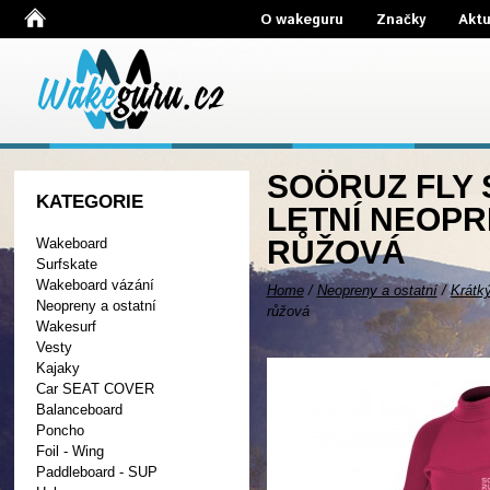
O wakeguru
Značky
Aktu
SOÖRUZ FLY 
KATEGORIE
LETNÍ NEOP
RŮŽOVÁ
Wakeboard
Surfskate
Wakeboard vázání
Home
/
Neopreny a ostatní
/
Krátk
Neopreny a ostatní
růžová
Wakesurf
Vesty
Kajaky
Car SEAT COVER
Balanceboard
Poncho
Foil - Wing
Paddleboard - SUP