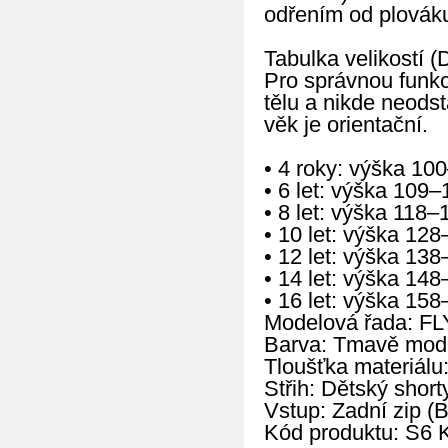
odřením od plovák
Tabulka velikostí (D
Pro správnou funkc
tělu a nikde neods
věk je orientační.
• 4 roky: výška 10
• 6 let: výška 109
• 8 let: výška 118
• 10 let: výška 12
• 12 let: výška 13
• 14 let: výška 14
• 16 let: výška 15
Modelová řada: FL
Barva: Tmavě mod
Tloušťka materiálu
Střih: Dětský shor
Vstup: Zadní zip (
Kód produktu: S