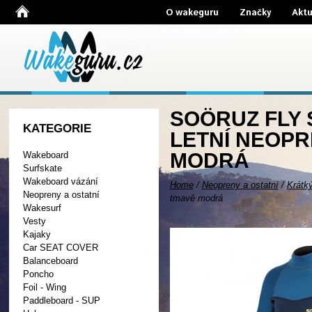
O wakeguru
Značky
Aktu
SOÖRUZ FLY 
KATEGORIE
LETNÍ NEOP
MODRÁ
Wakeboard
Surfskate
Wakeboard vázání
Home
/
Neopreny a ostatní
/
Krátk
Neopreny a ostatní
tmavě modrá
Wakesurf
Vesty
Kajaky
Car SEAT COVER
Balanceboard
Poncho
Foil - Wing
Paddleboard - SUP