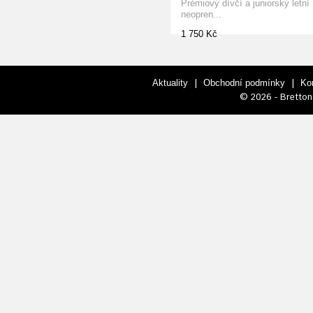
Prémiový dívčí a juniorský letní
neopren...
1 750 Kč
|
|
Aktuality
Obchodní podmínky
Ko
© 2026 - Bretton 