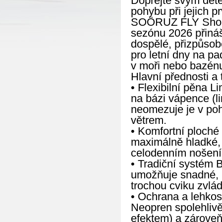
Dopřejte svým děte
pohybu při jejich p
SOÖRUZ FLY Shorty
sezónu 2026 přináš
dospělé, přizpůsob
pro letní dny na p
v moři nebo bazén
Hlavní přednosti a 
• Flexibilní pěna 
na bázi vápence (l
neomezuje je v poh
větrem.
• Komfortní ploché 
maximálně hladké, 
celodenním nošení
• Tradiční systém 
umožňuje snadné, r
trochou cviku zvlád
• Ochrana a lehkost
Neopren spolehlivě 
efektem) a zároveň