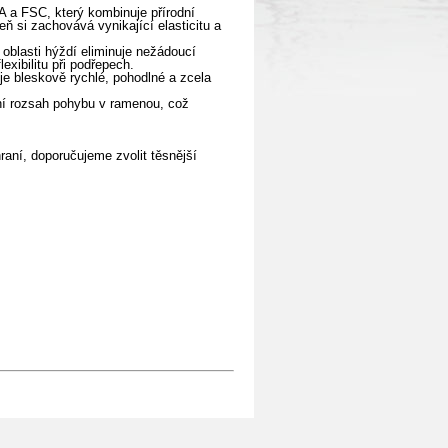
A a FSC, který kombinuje přírodní
ň si zachovává vynikající elasticitu a
oblasti hýždí eliminuje nežádoucí
exibilitu při podřepech.
e bleskově rychlé, pohodlné a zcela
ní rozsah pohybu v ramenou, což
raní, doporučujeme zvolit těsnější