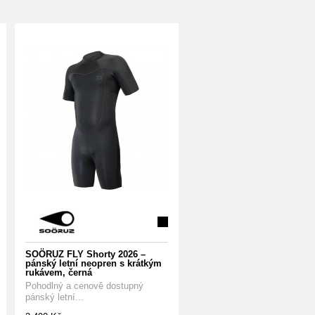
SOÖRUZ FLY Shorty 2026 –
pánský letní neopren s krátkým
rukávem, černá
Pohodlný a cenově dostupný
pánský letní...