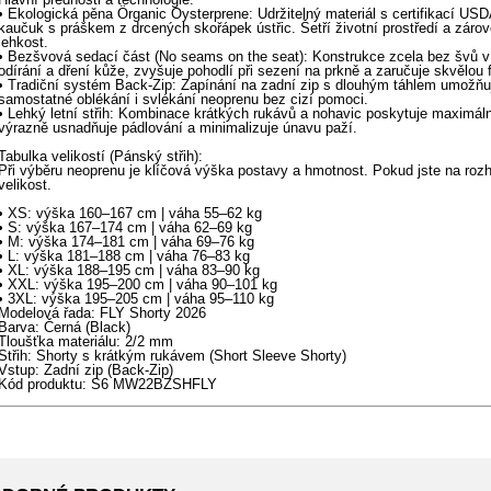
• Ekologická pěna Örganic Oysterprene: Udržitelný materiál s certifikací USD
kaučuk s práškem z drcených skořápek ústřic. Šetří životní prostředí a zárove
lehkost.
• Bezšvová sedací část (No seams on the seat): Konstrukce zcela bez švů v 
odírání a dření kůže, zvyšuje pohodlí při sezení na prkně a zaručuje skvělou fl
• Tradiční systém Back-Zip: Zapínání na zadní zip s dlouhým táhlem umožňuj
samostatné oblékání i svlékání neoprenu bez cizí pomoci.
• Lehký letní střih: Kombinace krátkých rukávů a nohavic poskytuje maximál
výrazně usnadňuje pádlování a minimalizuje únavu paží.
Tabulka velikostí (Pánský střih):
Při výběru neoprenu je klíčová výška postavy a hmotnost. Pokud jste na rozh
velikost.
• XS: výška 160–167 cm | váha 55–62 kg
• S: výška 167–174 cm | váha 62–69 kg
• M: výška 174–181 cm | váha 69–76 kg
• L: výška 181–188 cm | váha 76–83 kg
• XL: výška 188–195 cm | váha 83–90 kg
• XXL: výška 195–200 cm | váha 90–101 kg
• 3XL: výška 195–205 cm | váha 95–110 kg
Modelová řada: FLY Shorty 2026
Barva: Černá (Black)
Tloušťka materiálu: 2/2 mm
Střih: Shorty s krátkým rukávem (Short Sleeve Shorty)
Vstup: Zadní zip (Back-Zip)
Kód produktu: S6 MW22BZSHFLY