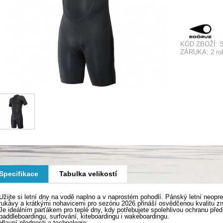
KÓD ZBOŽÍ: 
ZÁRUKA: 2 ro
Specifikace
Tabulka velikostí
Užijte si letní dny na vodě naplno a v naprostém pohodlí. Pánský letní neo
rukávy a krátkými nohavicemi pro sezónu 2026 přináší osvědčenou kvalitu z
Je ideálním parťákem pro teplé dny, kdy potřebujete spolehlivou ochranu před
paddleboardingu, surfování, kiteboardingu i wakeboardingu.
Hlavní přednosti a technologie: