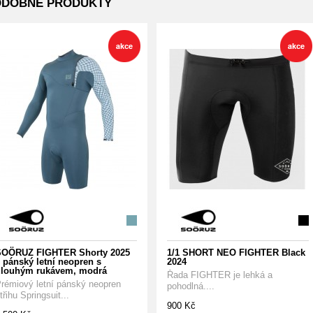
ODOBNÉ PRODUKTY
OÖRUZ FIGHTER Shorty 2025
1/1 SHORT NEO FIGHTER Black
 pánský letní neopren s
2024
louhým rukávem, modrá
Řada FIGHTER je lehká a
rémiový letní pánský neopren
pohodlná....
třihu Springsuit...
900 Kč