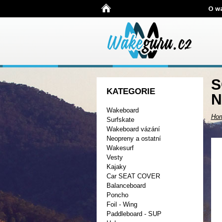
O w
S
KATEGORIE
N
Wakeboard
Ho
Surfskate
Wakeboard vázání
Neopreny a ostatní
Wakesurf
Vesty
Kajaky
Car SEAT COVER
Balanceboard
Poncho
Foil - Wing
Paddleboard - SUP