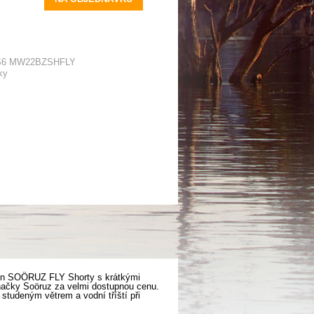
S6 MW22BZSHFLY
ky
pren SOÖRUZ FLY Shorty s krátkými
načky Soöruz za velmi dostupnou cenu.
 studeným větrem a vodní tříští při