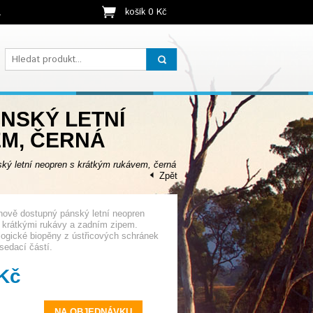
košík 0 Kč
t
ÁNSKÝ LETNÍ
M, ČERNÁ
ý letní neopren s krátkým rukávem, černá
Zpět
nově dostupný pánský letní neopren
s krátkými rukávy a zadním zipem.
ogické biopěny z ústřicových schránek
sedací částí.
 Kč
NA OBJEDNÁVKU