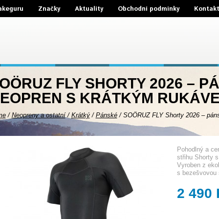
akeguru
Značky
Aktuality
Obchodní podmínky
Kontak
OÖRUZ FLY SHORTY 2026 – P
EOPREN S KRÁTKÝM RUKÁVE
me
/
Neopreny a ostatní
/
Krátký
/
Pánské
/
SOÖRUZ FLY Shorty 2026 – pánsk
Pohodlný a ce
střihu Shorty 
Vyroben z ekol
s bezešvovou 
2 490