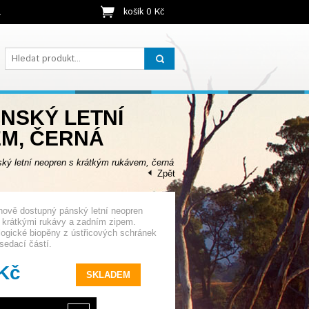
košík 0 Kč
t
ÁNSKÝ LETNÍ
M, ČERNÁ
ý letní neopren s krátkým rukávem, černá
Zpět
nově dostupný pánský letní neopren
s krátkými rukávy a zadním zipem.
ogické biopěny z ústřicových schránek
sedací částí.
 Kč
SKLADEM