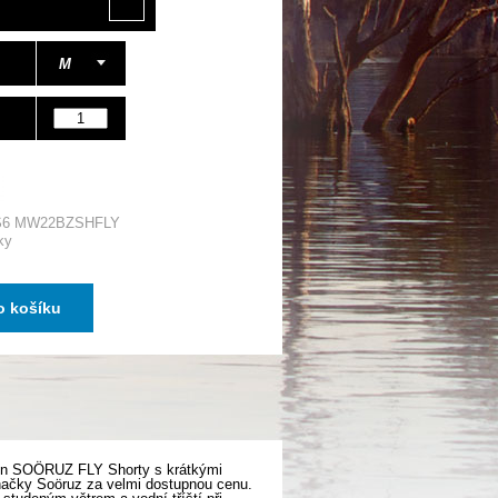
M
S6 MW22BZSHFLY
ky
o košíku
pren SOÖRUZ FLY Shorty s krátkými
načky Soöruz za velmi dostupnou cenu.