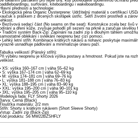
Je ideálním parťákem pro teplé dny, kdy potřebujete spolehlivou ochranu před
paddleboardingu, surfování, kiteboardingu i wakeboardingu.
Hlavní přednosti a technologie:
• Ekologická pěna Örganic Oysterprene: Udržitelný materiál s certifikací USD
kaučuk s práškem z drcených skořápek ústřic. Šetří životní prostředí a zárove
lehkost.
• Bezšvová sedací část (No seams on the seat): Konstrukce zcela bez švů v 
odírání a dření kůže, zvyšuje pohodlí při sezení na prkně a zaručuje skvělou fl
• Tradiční systém Back-Zip: Zapínání na zadní zip s dlouhým táhlem umožňuj
samostatné oblékání i svlékání neoprenu bez cizí pomoci.
• Lehký letní střih: Kombinace krátkých rukávů a nohavic poskytuje maximál
výrazně usnadňuje pádlování a minimalizuje únavu paží.
Tabulka velikostí (Pánský střih):
Při výběru neoprenu je klíčová výška postavy a hmotnost. Pokud jste na rozh
velikost.
• XS: výška 160–167 cm | váha 55–62 kg
• S: výška 167–174 cm | váha 62–69 kg
• M: výška 174–181 cm | váha 69–76 kg
• L: výška 181–188 cm | váha 76–83 kg
• XL: výška 188–195 cm | váha 83–90 kg
• XXL: výška 195–200 cm | váha 90–101 kg
• 3XL: výška 195–205 cm | váha 95–110 kg
Modelová řada: FLY Shorty 2026
Barva: Černá (Black)
Tloušťka materiálu: 2/2 mm
Střih: Shorty s krátkým rukávem (Short Sleeve Shorty)
Vstup: Zadní zip (Back-Zip)
Kód produktu: S6 MW22BZSHFLY