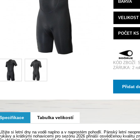
BARVA
VELIKOST
POČET KS
KÓD ZBOŽÍ: 
ZÁRUKA: 2 ro
Přidat d
Specifikace
Tabulka velikostí
Užijte si letní dny na vodě naplno a v naprostém pohodlí. Pánský letní neo
rukávy a krátkými nohavicemi pro sezónu 2026 přináší osvědčenou kvalitu z