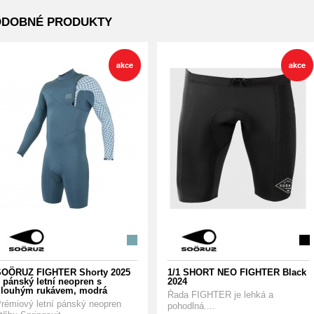
ODOBNÉ PRODUKTY
OÖRUZ FIGHTER Shorty 2025
1/1 SHORT NEO FIGHTER Black
 pánský letní neopren s
2024
louhým rukávem, modrá
Řada FIGHTER je lehká a
rémiový letní pánský neopren
pohodlná....