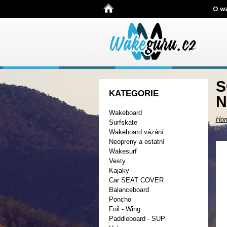
O w
S
KATEGORIE
N
Wakeboard
Ho
Surfskate
Wakeboard vázání
Neopreny a ostatní
Wakesurf
Vesty
Kajaky
Car SEAT COVER
Balanceboard
Poncho
Foil - Wing
Paddleboard - SUP