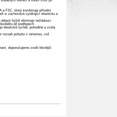
 studeným větrem a vodní tříští při
A a FSC, který kombinuje přírodní
ň si zachovává vynikající elasticitu a
oblasti hýždí eliminuje nežádoucí
exibilitu při podřepech.
e bleskově rychlé, pohodlné a zcela
ní rozsah pohybu v ramenou, což
raní, doporučujeme zvolit těsnější