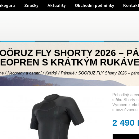
akeguru
Značky
Aktuality
Obchodní podmínky
Kontak
OÖRUZ FLY SHORTY 2026 – P
EOPREN S KRÁTKÝM RUKÁVE
me
/
Neopreny a ostatní
/
Krátký
/
Pánské
/
SOÖRUZ FLY Shorty 2026 – pánsk
Pohodlný a ce
střihu Shorty 
Vyroben z ekol
s bezešvovou 
2 490