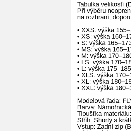
Tabulka velikostí (
Při výběru neopren
na rozhraní, doporu
• XXS: výška 155–
• XS: výška 160–1
• S: výška 165–17
• MS: výška 165–1
• M: výška 170–18
• LS: výška 170–1
• L: výška 175–185
• XLS: výška 170–
• XL: výška 180–1
• XXL: výška 180–
Modelová řada: FL
Barva: Námořnická
Tloušťka materiálu
Střih: Shorty s kr
Vstup: Zadní zip (