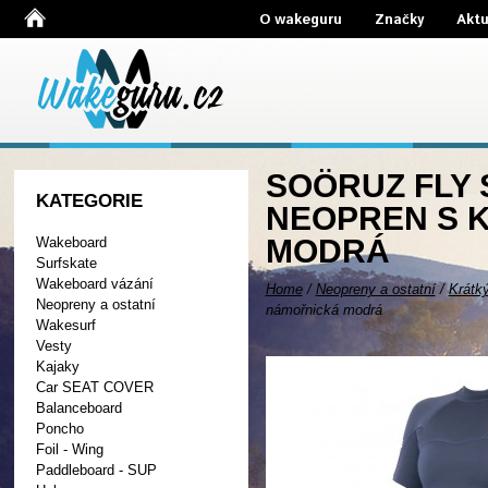
O wakeguru
Značky
Aktu
SOÖRUZ FLY 
KATEGORIE
NEOPREN S 
MODRÁ
Wakeboard
Surfskate
Wakeboard vázání
Home
/
Neopreny a ostatní
/
Krátk
Neopreny a ostatní
námořnická modrá
Wakesurf
Vesty
Kajaky
Car SEAT COVER
Balanceboard
Poncho
Foil - Wing
Paddleboard - SUP