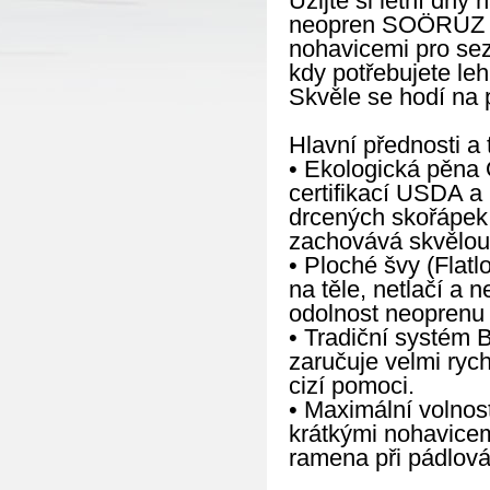
Užijte si letní dny
neopren SOÖRUZ FL
nohavicemi pro sez
kdy potřebujete le
Skvěle se hodí na 
Hlavní přednosti a 
• Ekologická pěna 
certifikací USDA a
drcených skořápek ú
zachovává skvělou e
• Ploché švy (Flatl
na těle, netlačí a 
odolnost neoprenu p
• Tradiční systém 
zaručuje velmi ryc
cizí pomoci.
• Maximální volnos
krátkými nohavicem
ramena při pádlová