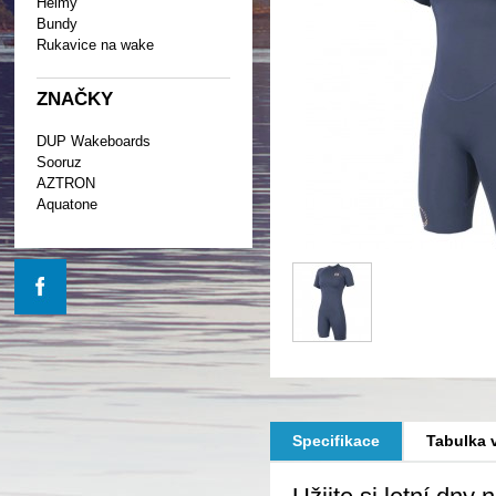
Helmy
Bundy
Rukavice na wake
ZNAČKY
DUP Wakeboards
Sooruz
AZTRON
Aquatone
Specifikace
Tabulka v