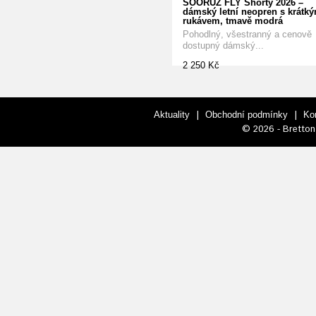
SOÖRUZ FLY Shorty 2026 –
dámský letní neopren s krátk
rukávem, tmavě modrá
Pohodlný, všestranný a cenově
dostupný dámský...
2 250 Kč
|
|
Aktuality
Obchodní podmínky
Ko
© 2026 - Bretton 