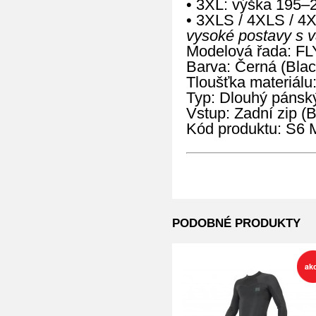
• 3XL: výška 195–
• 3XLS / 4XLS / 4
vysoké postavy s 
Modelová řada: FL
Barva: Černá (Blac
Tloušťka materiálu
Typ: Dlouhý pánský
Vstup: Zadní zip (
Kód produktu: S
PODOBNÉ PRODUKTY