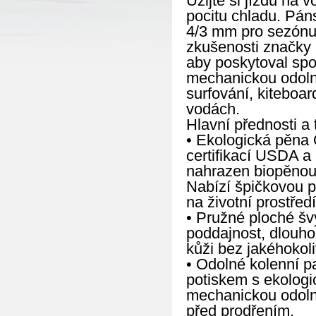
Užijte si jízdu na 
pocitu chladu. Pá
4/3 mm pro sezónu 
zkušenosti značky 
aby poskytoval spol
mechanickou odolno
surfování, kiteboar
vodách.
Hlavní přednosti a 
• Ekologická pěna Ö
certifikací USDA a
nahrazen biopěnou 
Nabízí špičkovou p
na životní prostředí
• Pružné ploché šv
poddajnost, dlouho
kůži bez jakéhokoli
• Odolné kolenní p
potiskem s ekologi
mechanickou odolno
před prodřením.