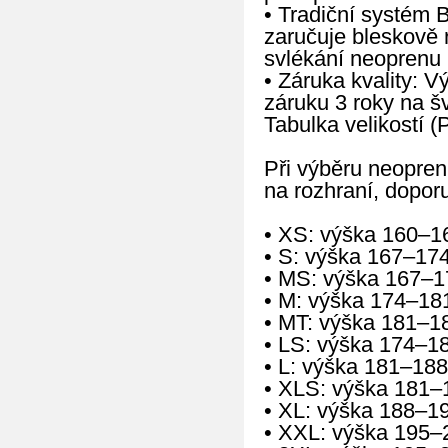
• Tradiční systém 
zaručuje bleskově 
svlékání neoprenu 
• Záruka kvality: 
záruku 3 roky na š
Tabulka velikostí (
Při výběru neopren
na rozhraní, doporu
• XS: výška 160–1
• S: výška 167–17
• MS: výška 167–1
• M: výška 174–18
• MT: výška 181–1
• LS: výška 174–1
• L: výška 181–188
• XLS: výška 181–
• XL: výška 188–1
• XXL: výška 195–