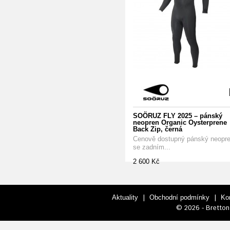
SOÖRUZ FLY 2025 – pánský
neopren Organic Oysterprene
Back Zip, černá
Cenově dostupný pánský neopr
se zadním...
2 600 Kč
|
|
Aktuality
Obchodní podmínky
Ko
© 2026 - Bretton 