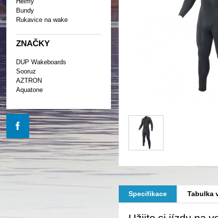
Helmy
Bundy
Rukavice na wake
ZNAČKY
DUP Wakeboards
Sooruz
AZTRON
Aquatone
Specifikace
Tabulka v