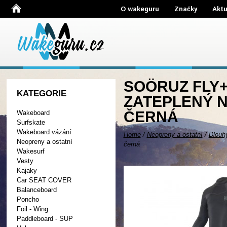
O wakeguru
Značky
Aktu
SOÖRUZ FLY+
KATEGORIE
ZATEPLENÝ N
ČERNÁ
Wakeboard
Surfskate
Wakeboard vázání
Home
/
Neopreny a ostatní
/
Dlouh
Neopreny a ostatní
černá
Wakesurf
Vesty
Kajaky
Car SEAT COVER
Balanceboard
Poncho
Foil - Wing
Paddleboard - SUP