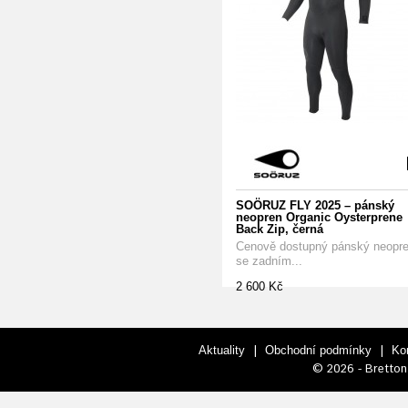
SOÖRUZ FLY 2025 – pánský
neopren Organic Oysterprene
Back Zip, černá
Cenově dostupný pánský neopr
se zadním...
2 600 Kč
|
|
Aktuality
Obchodní podmínky
Ko
© 2026 - Bretton 