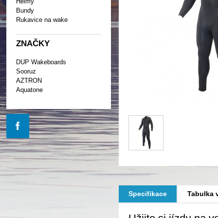
Helmy
Bundy
Rukavice na wake
ZNAČKY
DUP Wakeboards
Sooruz
AZTRON
Aquatone
Specifikace
Tabulka v