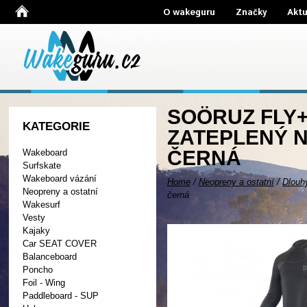
O wakeguru
Značky
Aktu
SOÖRUZ FLY+
KATEGORIE
ZATEPLENÝ N
ČERNÁ
Wakeboard
Surfskate
Wakeboard vázání
Home
/
Neopreny a ostatní
/
Dlouh
Neopreny a ostatní
černá
Wakesurf
Vesty
Kajaky
Car SEAT COVER
Balanceboard
Poncho
Foil - Wing
Paddleboard - SUP