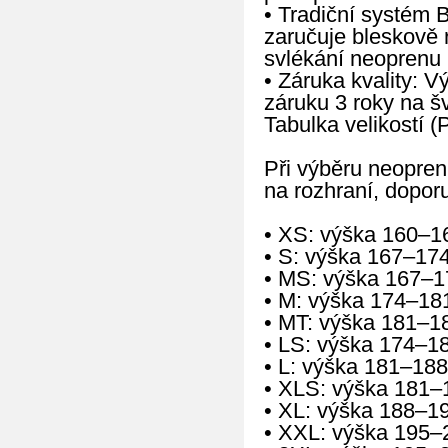
• Tradiční systém 
zaručuje bleskově 
svlékání neoprenu 
• Záruka kvality: 
záruku 3 roky na š
Tabulka velikostí (
Při výběru neopren
na rozhraní, doporu
• XS: výška 160–1
• S: výška 167–17
• MS: výška 167–1
• M: výška 174–18
• MT: výška 181–1
• LS: výška 174–1
• L: výška 181–188
• XLS: výška 181–
• XL: výška 188–1
• XXL: výška 195–