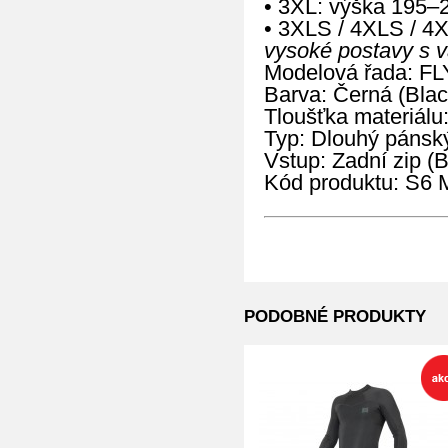
• 3XL: výška 195–
• 3XLS / 4XLS / 4
vysoké postavy s 
Modelová řada: FL
Barva: Černá (Blac
Tloušťka materiálu
Typ: Dlouhý pánský
Vstup: Zadní zip (
Kód produktu: S
PODOBNÉ PRODUKTY