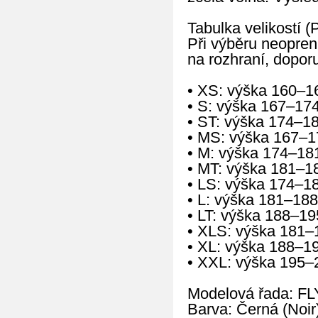
Tabulka velikostí (
Při výběru neopren
na rozhraní, doporu
• XS: výška 160–1
• S: výška 167–17
• ST: výška 174–1
• MS: výška 167–1
• M: výška 174–18
• MT: výška 181–1
• LS: výška 174–1
• L: výška 181–188
• LT: výška 188–19
• XLS: výška 181–
• XL: výška 188–1
• XXL: výška 195–
Modelová řada: FL
Barva: Černá (Noir