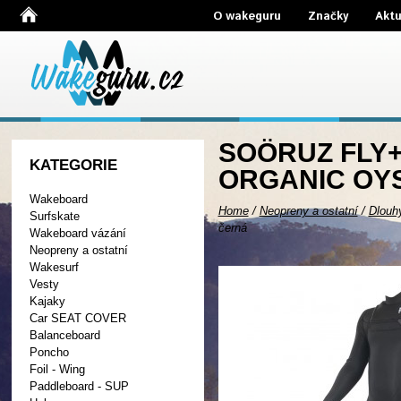
O wakeguru
Značky
Aktu
SOÖRUZ FLY+
KATEGORIE
ORGANIC OYS
Wakeboard
Home
/
Neopreny a ostatní
/
Dlouh
Surfskate
černá
Wakeboard vázání
Neopreny a ostatní
Wakesurf
Vesty
Kajaky
Car SEAT COVER
Balanceboard
Poncho
Foil - Wing
Paddleboard - SUP