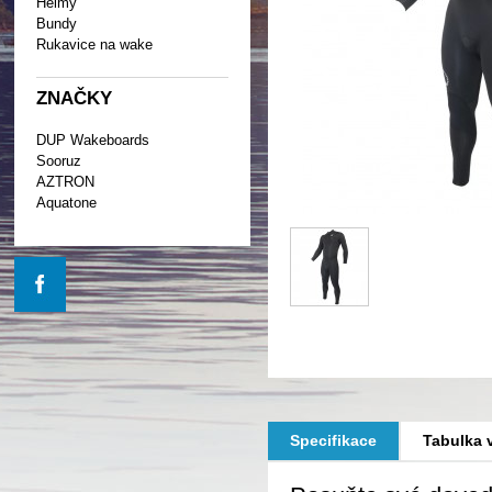
Helmy
Bundy
Rukavice na wake
ZNAČKY
DUP Wakeboards
Sooruz
AZTRON
Aquatone
Specifikace
Tabulka v