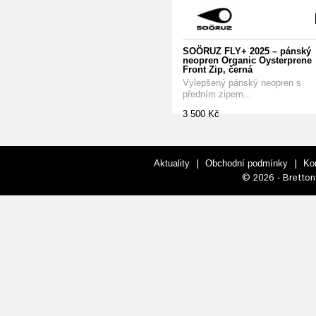
SOÖRUZ FLY+ 2025 – pánský
neopren Organic Oysterprene
Front Zip, černá
Vylepšený pánský neopren s
předním zipem...
3 500 Kč
|
|
Aktuality
Obchodní podmínky
Ko
© 2026 - Bretton 