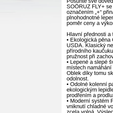
Posuňte své doved
SOÖRUZ FLY+ se za
označením „+“ přin
plnohodnotné lepené
poměr ceny a výkonu
Hlavní přednosti a 
• Ekologická pěna O
USDA. Klasický ne
přírodního kaučuku
pružnost při zacho
• Lepené a slepé š
místech namáhání d
Oblek díky tomu sk
odolnost.
• Odolné kolenní p
ekologickým lepidl
prodřením a prodluž
• Moderní systém F
vniknutí chladné 
zcela volná. Výsle