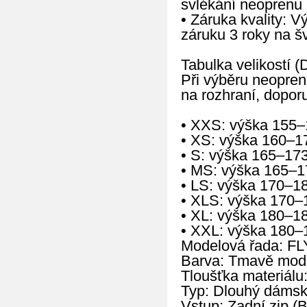
svlékání neoprenu 
• Záruka kvality: 
záruku 3 roky na š
Tabulka velikostí (
Při výběru neopren
na rozhraní, doporu
• XXS: výška 155–
• XS: výška 160–1
• S: výška 165–17
• MS: výška 165–1
• LS: výška 170–1
• XLS: výška 170–
• XL: výška 180–1
• XXL: výška 180–
Modelová řada: FL
Barva: Tmavě mod
Tloušťka materiálu
Typ: Dlouhý dámský
Vstup: Zadní zip (