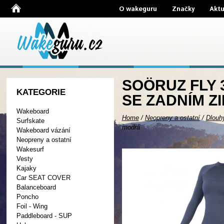
O wakeguru
Značky
Aktu
SOÖRUZ FLY 
KATEGORIE
SE ZADNÍM Z
Wakeboard
Home
/
Neopreny a ostatní
/
Dlouh
Surfskate
modrá
Wakeboard vázání
Neopreny a ostatní
Wakesurf
Vesty
Kajaky
Car SEAT COVER
Balanceboard
Poncho
Foil - Wing
Paddleboard - SUP