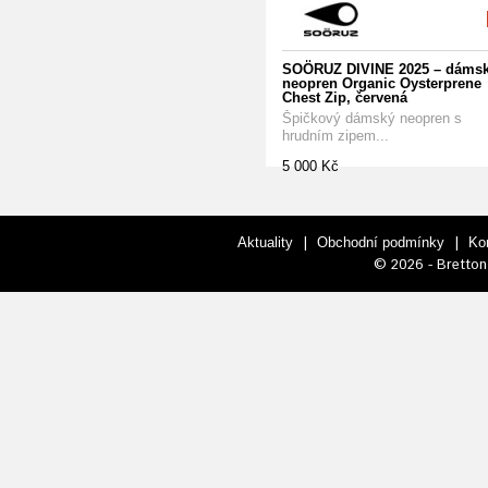
SOÖRUZ DIVINE 2025 – dáms
neopren Organic Oysterprene
Chest Zip, červená
Špičkový dámský neopren s
hrudním zipem...
5 000 Kč
|
|
Aktuality
Obchodní podmínky
Ko
© 2026 - Bretton 