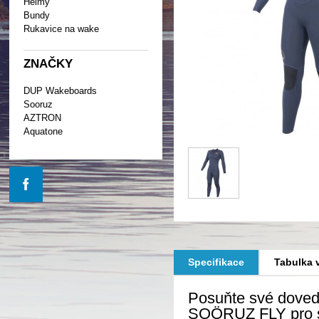
Helmy
Bundy
Rukavice na wake
ZNAČKY
DUP Wakeboards
Sooruz
AZTRON
Aquatone
Specifikace
Tabulka v
Posuňte své doved
SOÖRUZ FLY pro se