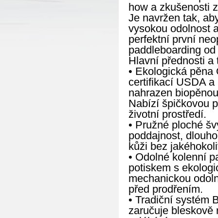
how a zkušenosti z
Je navržen tak, ab
vysokou odolnost a
perfektní první neo
paddleboarding od 
Hlavní přednosti a 
• Ekologická pěna Ö
certifikací USDA a
nahrazen biopěnou 
Nabízí špičkovou p
životní prostředí.
• Pružné ploché šv
poddajnost, dlouho
kůži bez jakéhokoli
• Odolné kolenní p
potiskem s ekologi
mechanickou odolno
před prodřením.
• Tradiční systém 
zaručuje bleskově 