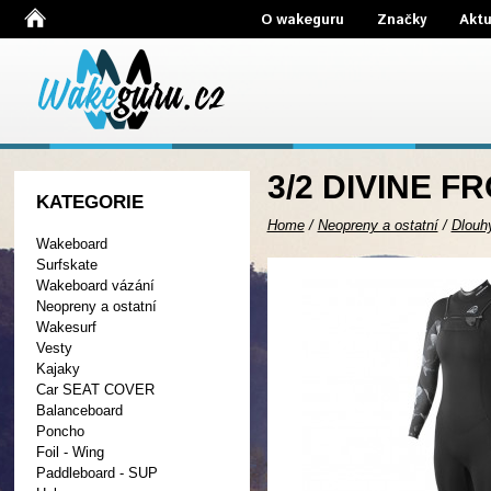
O wakeguru
Značky
Aktu
3/2 DIVINE F
KATEGORIE
Home
/
Neopreny a ostatní
/
Dlouh
Wakeboard
Surfskate
Wakeboard vázání
Neopreny a ostatní
Wakesurf
Vesty
Kajaky
Car SEAT COVER
Balanceboard
Poncho
Foil - Wing
Paddleboard - SUP