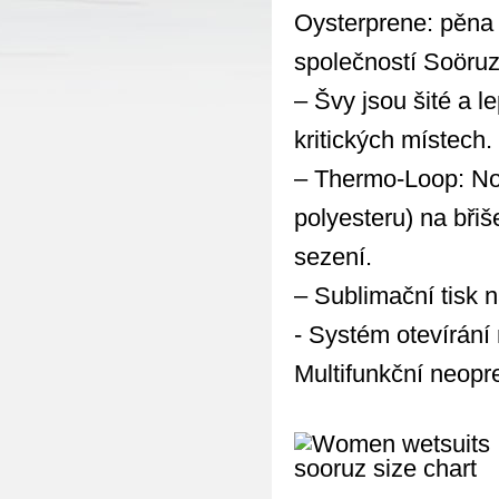
Oysterprene: pěna 
společností Soöruz
– Švy jsou šité a 
kritických místech.
– Thermo-Loop: Nov
polyesteru) na bři
sezení.
– Sublimační tisk n
- Systém otevírání 
Multifunkční neopr