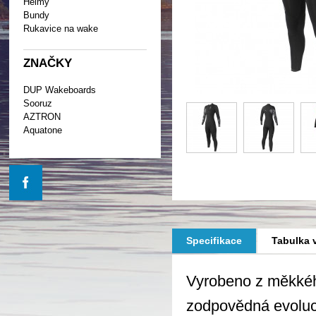
Helmy
Bundy
Rukavice na wake
ZNAČKY
DUP Wakeboards
Sooruz
AZTRON
Aquatone
Specifikace
Tabulka v
Vyrobeno z měkkéh
zodpovědná evoluce,