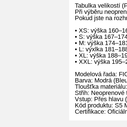
Tabulka velikostí (
Při výběru neopren
Pokud jste na rozhr
• XS: výška 160–1
• S: výška 167–17
• M: výška 174–18
• L: výxlka 181–18
• XL: výška 188–1
• XXL: výška 195–
Modelová řada: F
Barva: Modrá (Bleu
Tloušťka materiálu
Střih: Neoprenové 
Vstup: Přes hlavu 
Kód produktu: S5
Certifikace: Oficiá