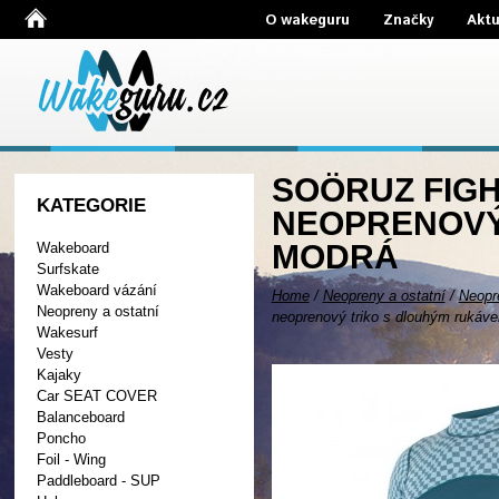
O wakeguru
Značky
Aktu
SOÖRUZ FIGH
KATEGORIE
NEOPRENOVÝ
MODRÁ
Wakeboard
Surfskate
Wakeboard vázání
Home
/
Neopreny a ostatní
/
Neopr
Neopreny a ostatní
neoprenový triko s dlouhým rukáv
Wakesurf
Vesty
Kajaky
Car SEAT COVER
Balanceboard
Poncho
Foil - Wing
Paddleboard - SUP