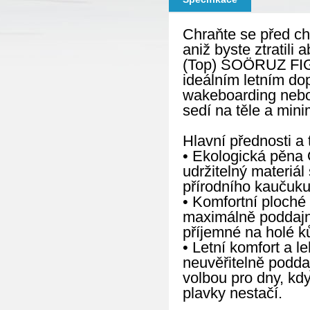
Chraňte se před ch
aniž byste ztratil
(Top) SOÖRUZ FIG
ideálním letním do
wakeboarding nebo 
sedí na těle a mini
Hlavní přednosti a 
• Ekologická pěna 
udržitelný materiá
přírodního kaučuku
• Komfortní ploché 
maximálně poddajné
příjemné na holé k
• Letní komfort a 
neuvěřitelně podda
volbou pro dny, kdy
plavky nestačí.