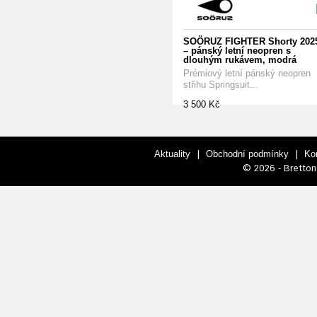
SOÖRUZ FIGHTER Shorty 202
– pánský letní neopren s
dlouhým rukávem, modrá
Prémiový letní pánský neopren
střihu Springsuit...
3 500 Kč
|
|
Aktuality
Obchodní podmínky
Ko
© 2026 - Bretton 