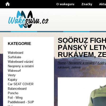
O wakeguru
Značky
Aktu
SOÖRUZ FIGH
KATEGORIE
PÁNSKÝ LET
RUKÁVEM, Z
Wakeboard
Surfskate
Wakeboard vázání
Home
/
Neopreny a ostatní
/
Krátk
Neopreny a ostatní
rukávem, zelená
Wakesurf
Vesty
Kajaky
Car SEAT COVER
Balanceboard
Poncho
Foil - Wing
Paddleboard - SUP