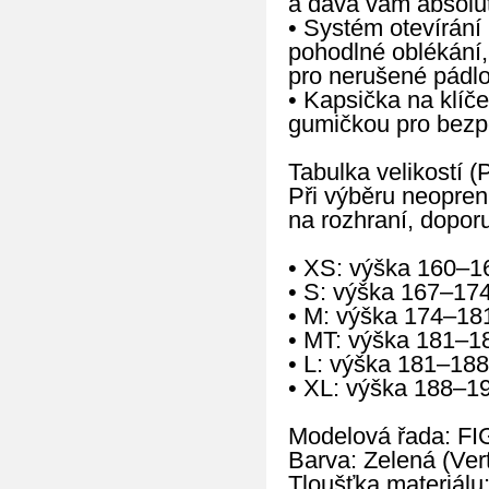
a dává vám absolut
• Systém otevírání 
pohodlné oblékání,
pro nerušené pádlo
• Kapsička na klíče
gumičkou pro bezpe
Tabulka velikostí (
Při výběru neopren
na rozhraní, doporu
• XS: výška 160–1
• S: výška 167–17
• M: výška 174–18
• MT: výška 181–1
• L: výška 181–188
• XL: výška 188–1
Modelová řada: FI
Barva: Zelená (Vert
Tloušťka materiálu