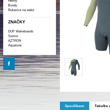
Helmy
Bundy
Rukavice na wake
ZNAČKY
DUP Wakeboards
Sooruz
AZTRON
Aquatone
Specifikace
Tabulka v