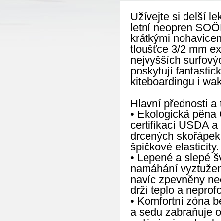
Užívejte si delší l
letní neopren SOÖ
krátkými nohavicem
tloušťce 3/2 mm ex
nejvyšších surfovýc
poskytují fantastic
kiteboardingu i wa
Hlavní přednosti a 
• Ekologická pěna 
certifikací USDA a
drcených skořápek 
špičkové elasticity.
• Lepené a slepé š
namáhání vyztuženy 
navíc zpevněny ne
drží teplo a neprof
• Komfortní zóna b
a sedu zabraňuje o