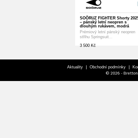
SOÖRUZ FIGHTER Shorty 202
– pánský letní neopren s
dlouhým rukávem, modrá
Prémiový letní pánský neopren
střihu Springsuit...
3 500 Kč
|
|
Aktuality
Obchodní podmínky
Ko
© 2026 - Bretton 