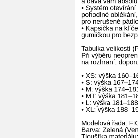
a dává vám absolut
• Systém otevírání 
pohodlné oblékání,
pro nerušené pádlo
• Kapsička na klíče
gumičkou pro bezpe
Tabulka velikostí (
Při výběru neopren
na rozhraní, doporu
• XS: výška 160–1
• S: výška 167–17
• M: výška 174–18
• MT: výška 181–1
• L: výška 181–188
• XL: výška 188–1
Modelová řada: FI
Barva: Zelená (Vert
Tloušťka materiálu