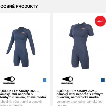
ODOBNÉ PRODUKTY
OÖRUZ FLY Shorty 2026 –
SOÖRUZ FLY Shorty 2025 –
ámský letní neopren s
dámský letní neopren s krátkým
louhým rukávem, tmavě modrá
rukávem, námořnická modrá
ohodlný, všestranný a cenově
Lehounký a pohodlný dámský letní
ostupný dámský...
neopren...