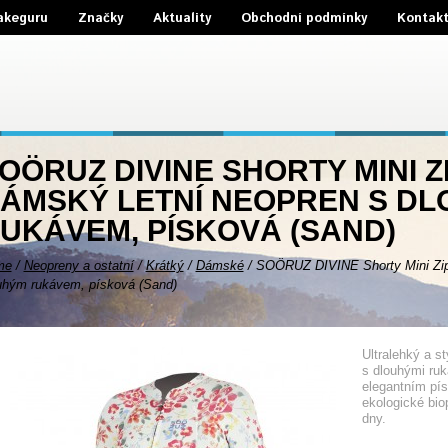
akeguru
Značky
Aktuality
Obchodní podmínky
Kontak
OÖRUZ DIVINE SHORTY MINI ZI
ÁMSKÝ LETNÍ NEOPREN S D
UKÁVEM, PÍSKOVÁ (SAND)
me
/
Neopreny a ostatní
/
Krátký
/
Dámské
/
SOÖRUZ DIVINE Shorty Mini Zip
uhým rukávem, písková (Sand)
Ultralehký a s
s dlouhými ruk
elegantním pí
ekologické bio
dny.