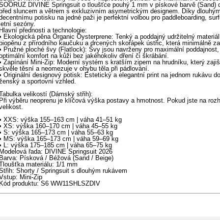
SOÖRUZ DIVINE Springsuit o tloušťce pouhý 1 mm v pískové barvě (Sand) do
před sluncem a větrem s exkluzivním asymetrickým designem. Díky dlouhý
decentnímu potisku na jedné paži je perfektní volbou pro paddleboarding, sur
letní sezóny.
Hlavní přednosti a technologie:
• Ekologická pěna Örganic Oysterprene: Tenký a poddajný udržitelný materiá
biopěnu z přírodního kaučuku a drcených skořápek ústřic, která minimálně zat
• Pružné ploché švy (Flatlock): Švy jsou navrženy pro maximální poddajnost,
optimální komfort na kůži bez jakéhokoliv dření či škrábání.
• Zapínání Mini-Zip: Moderní systém s kratším zipem na hrudníku, který zajiš
skvěle těsní a neomezuje v ohybu těla při pádlování.
• Originální designový potisk: Estetický a elegantní print na jednom rukávu 
ženský a sportovní vzhled.
Tabulka velikostí (Dámský střih):
Při výběru neoprenu je klíčová výška postavy a hmotnost. Pokud jste na rozh
velikost.
• XXS: výška 155–163 cm | váha 41–51 kg
• XS: výška 160–170 cm | váha 45–55 kg
• S: výška 165–173 cm | váha 55–63 kg
• MS: výška 165–173 cm | váha 59–69 kg
• L: výška 175–185 cm | váha 65–75 kg
Modelová řada: DIVINE Springsuit 2026
Barva: Písková / Béžová (Sand / Beige)
Tloušťka materiálu: 1/1 mm
Střih: Shorty / Springsuit s dlouhým rukávem
Vstup: Mini-Zip
Kód produktu: S6 WW11SHLSZDIV