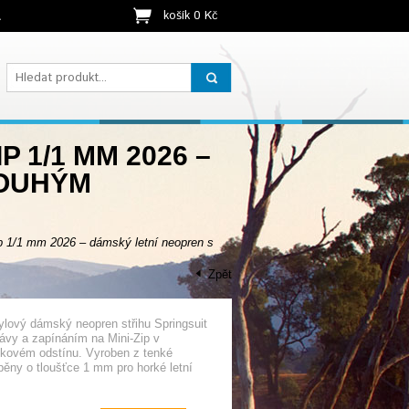
košík 0 Kč
t
P 1/1 MM 2026 –
LOUHÝM
 1/1 mm 2026 – dámský letní neopren s
Zpět
tylový dámský neopren střihu Springsuit
ávy a zapínáním na Mini-Zip v
skovém odstínu. Vyroben z tenké
pěny o tloušťce 1 mm pro horké letní