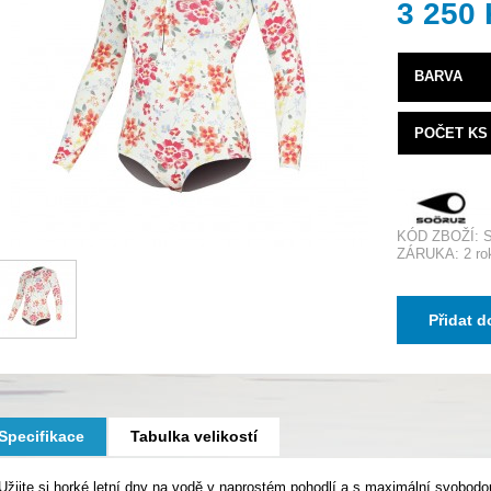
3 250
BARVA
POČET KS
KÓD ZBOŽÍ: 
ZÁRUKA: 2 ro
Přidat d
Specifikace
Tabulka velikostí
Užijte si horké letní dny na vodě v naprostém pohodlí a s maximální svobod