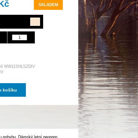
 Kč
SKLADEM
S6 WW11SHLSZDIV
ky
o košíku
ou pohybu. Dámský letní neopren