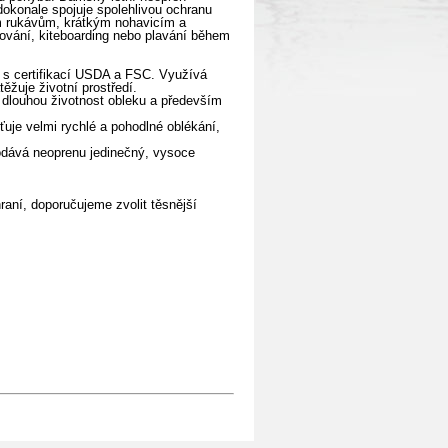
konale spojuje spolehlivou ochranu
m rukávům, krátkým nohavicím a
fování, kiteboarding nebo plavání během
l s certifikací USDA a FSC. Využívá
ěžuje životní prostředí.
 dlouhou životnost obleku a především
ťuje velmi rychlé a pohodlné oblékání,
dodává neoprenu jedinečný, vysoce
raní, doporučujeme zvolit těsnější