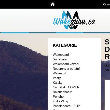
O w
S
KATEGORIE
D
R
Wakeboard
Surfskate
Wakeboard vázání
Ho
Neopreny a ostatní
dlo
Wakesurf
Vesty
Kajaky
Car SEAT COVER
Balanceboard
Poncho
Foil - Wing
Paddleboard - SUP