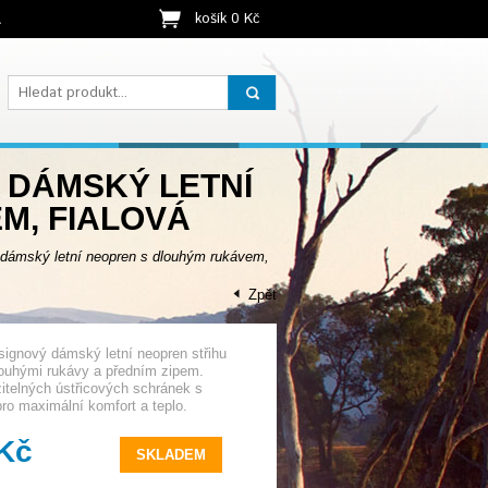
košík 0 Kč
t
– DÁMSKÝ LETNÍ
M, FIALOVÁ
ámský letní neopren s dlouhým rukávem,
Zpět
ignový dámský letní neopren střihu
louhými rukávy a předním zipem.
itelných ústřicových schránek s
ro maximální komfort a teplo.
 Kč
SKLADEM