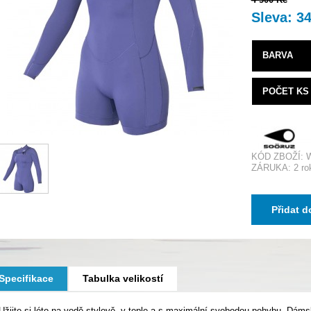
Sleva: 3
BARVA
POČET KS
KÓD ZBOŽÍ:
ZÁRUKA: 2 ro
Přidat d
Specifikace
Tabulka velikostí
Užijte si léto na vodě stylově, v teple a s maximální svobodou pohybu. D