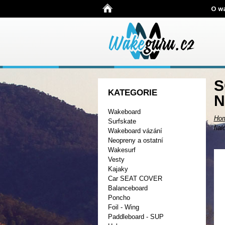
O w
S
KATEGORIE
N
Wakeboard
Ho
Surfskate
fial
Wakeboard vázání
Neopreny a ostatní
Wakesurf
Vesty
Kajaky
Car SEAT COVER
Balanceboard
Poncho
Foil - Wing
Paddleboard - SUP