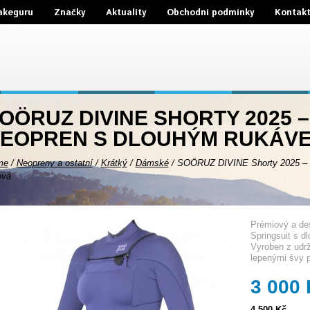
akeguru
Značky
Aktuality
Obchodní podmínky
Kontak
OÖRUZ DIVINE SHORTY 2025 
EOPREN S DLOUHÝM RUKÁVE
me
/
Neopreny a ostatní
/
Krátký
/
Dámské
/
SOÖRUZ DIVINE Shorty 2025 – d
ová
Prémiový a des
Springsuit s d
Vyroben z udrž
lepenými švy p
3 000
4 500 Kč