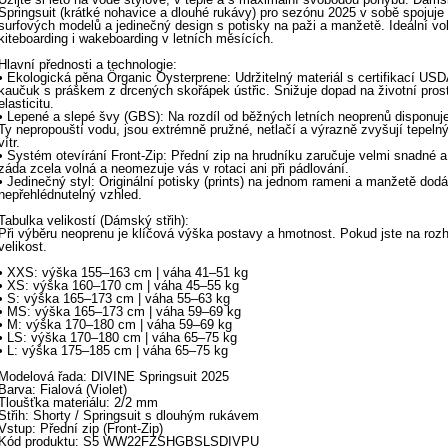
Springsuit (krátké nohavice a dlouhé rukávy) pro sezónu 2025 v sobě spojuje
surfových modelů a jedinečný design s potisky na paži a manžetě. Ideální vol
kiteboarding i wakeboarding v letních měsících.
Hlavní přednosti a technologie:
• Ekologická pěna Örganic Oysterprene: Udržitelný materiál s certifikací USD
kaučuk s práškem z drcených skořápek ústřic. Snižuje dopad na životní pros
elasticitu.
• Lepené a slepé švy (GBS): Na rozdíl od běžných letních neoprenů disponu
Ty nepropouští vodu, jsou extrémně pružné, netlačí a výrazně zvyšují tepeln
vítr.
• Systém otevírání Front-Zip: Přední zip na hrudníku zaručuje velmi snadné 
záda zcela volná a neomezuje vás v rotaci ani při pádlování.
• Jedinečný styl: Originální potisky (prints) na jednom rameni a manžetě dodá
nepřehlédnutelný vzhled.
Tabulka velikostí (Dámský střih):
Při výběru neoprenu je klíčová výška postavy a hmotnost. Pokud jste na rozh
velikost.
• XXS: výška 155–163 cm | váha 41–51 kg
• XS: výška 160–170 cm | váha 45–55 kg
• S: výška 165–173 cm | váha 55–63 kg
• MS: výška 165–173 cm | váha 59–69 kg
• M: výška 170–180 cm | váha 59–69 kg
• LS: výška 170–180 cm | váha 65–75 kg
• L: výška 175–185 cm | váha 65–75 kg
Modelová řada: DIVINE Springsuit 2025
Barva: Fialová (Violet)
Tloušťka materiálu: 2/2 mm
Střih: Shorty / Springsuit s dlouhým rukávem
Vstup: Přední zip (Front-Zip)
Kód produktu: S5 WW22FZSHGBSLSDIVPU