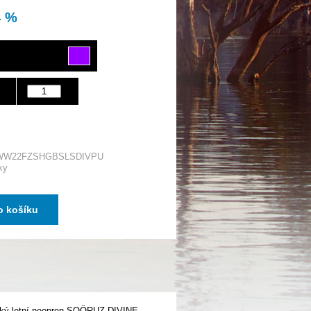
4 %
 WW22FZSHGBSLSDIVPU
ky
o košíku
ámský letní neopren SOÖRUZ DIVINE