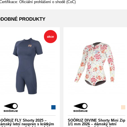
Certifikace: Oficiální prohlášení o shodě (CoC)
ODOBNÉ PRODUKTY
OÖRUZ FLY Shorty 2025 –
SOÖRUZ DIVINE Shorty Mini Zip
ámský letní neopren s krátkým
1/1 mm 2026 – dámský letní