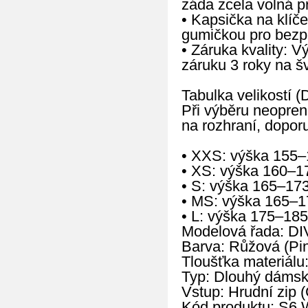
záda zcela volná p
• Kapsička na klíče
gumičkou pro bezpe
• Záruka kvality: 
záruku 3 roky na š
Tabulka velikostí (
Při výběru neopren
na rozhraní, doporu
• XXS: výška 155–
• XS: výška 160–1
• S: výška 165–17
• MS: výška 165–1
• L: výška 175–185
Modelová řada: D
Barva: Růžová (Pi
Tloušťka materiálu
Typ: Dlouhý dámský
Vstup: Hrudní zip (
Kód produktu: S