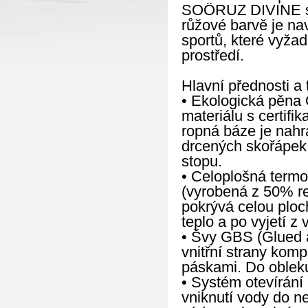
SOÖRUZ DIVINE se
růžové barvě je na
sportů, které vyžad
prostředí.
Hlavní přednosti a 
• Ekologická pěna 
materiálu s certif
ropná báze je nahr
drcených skořápek 
stopu.
• Celoplošná termo
(vyrobená z 50% re
pokrývá celou ploc
teplo a po vyjetí z
• Švy GBS (Glued an
vnitřní strany komp
páskami. Do oblek
• Systém otevírání
vniknutí vody do n