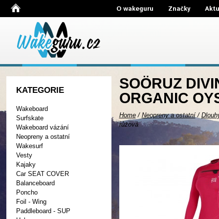
O wakeguru
Značky
Aktu
SOÖRUZ DIVI
KATEGORIE
ORGANIC OYS
Wakeboard
Home
/
Neopreny a ostatní
/
Dlouh
Surfskate
růžová
Wakeboard vázání
Neopreny a ostatní
Wakesurf
Vesty
Kajaky
Car SEAT COVER
Balanceboard
Poncho
Foil - Wing
Paddleboard - SUP