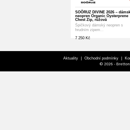
SOÖRUZ DIVINE 2026 – dáms
neopren Organic Oysterprene
Chest Zip, růžová
Špičkový dámský neopren s
hrudním zipem...
7 250 Kč
|
|
Aktuality
Obchodní podmínky
Ko
© 2026 - Bretton 