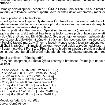
přírodě?
Dámský celorozepínací neopren SOÖRUZ DIVINE pro sezónu 2025 je navržen
kajterky a milovnice vodních sportů, které nechtějí dělat kompromisy mezi v
Hlavní přednosti a technologie:
• Ekologická pěna Organic Oysterprene Ö8: Revoluční materiál s certifikací 
zde nahrazen udržitelnou biopěnou z přírodního kaučuku a prášku z drcených
pružnost a minimální zátěž pro planetu.
• Termo podšívka Thermo-Loop: Speciální hřejivá vrstva (vyrobená z 50% recy
záda a stehna. Efektivně udržuje tělesné teplo, izoluje proti chladu a po vyje
• Švy GBS (Glued and Blind-Stitched): Švy jsou nejprve lepené, následně slep
vyztužené ultra flexibilními pěnovými páskami. Do neoprenu tak nezatéká a 
• Tepelně tavené manžety (Thermo-fused): Konce rukávů jsou zakončeny tech
přiléhají k zápěstí, minimalizují vniknutí vody pod oblek a zvyšují odolnost ma
• Systém otevírání Front-Zip: Přední zip na hrudníku zaručuje rychlé a poho
volná, což oceníte při pádlování nebo tricích, kdy potřebujete stoprocentní r
Tabulka velikostí (Dámský střih):
Při výběru neoprenu je klíčová výška postavy a hmotnost. Pokud jste na rozh
velikost.
• XXS: výška 155–163 cm | váha 41–51 kg
• XS: výška 160–170 cm | váha 45–55 kg
• S: výška 165–173 cm | váha 55–63 kg
• MS: výška 165–173 cm | váha 59–69 kg
• M: výška 170–180 cm | váha 59–69 kg
• LS: výška 170–180 cm | váha 65–75 kg
• L: výška 175–185 cm | váha 65–75 kg
• XLS: výška 170–180 cm | váha 71–81 kg
• XL: výška 180–188 cm | váha 71–81 kg
Modelová řada: DIVINE 2025
Barva: Černá (Green)