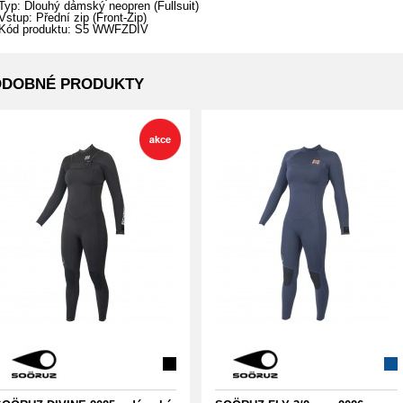
Typ: Dlouhý dámský neopren (Fullsuit)
Vstup: Přední zip (Front-Zip)
Kód produktu: S5 WWFZDIV
ODOBNÉ PRODUKTY