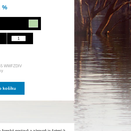
2 %
S5 WWFZDIV
ky
o košíku
 ženské postavě a zároveň je šetrný k