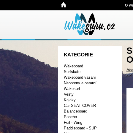
O w
S
KATEGORIE
O
Wakeboard
Ho
Surfskate
zel
Wakeboard vázání
Neopreny a ostatní
Wakesurf
Vesty
Kajaky
Car SEAT COVER
Balanceboard
Poncho
Foil - Wing
Paddleboard - SUP