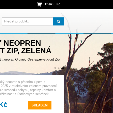
košík 0 Kč
t
Ý NEOPREN
 ZIP, ZELENÁ
eopren Organic Oysterprene Front Zip,
Zpět
ký neopren s předním zipem z
2025 v atraktivním zeleném provedení.
je svobodu pohybu, tepelný komfort a
ržitelnost z ústřicových schránek.
 Kč
SKLADEM