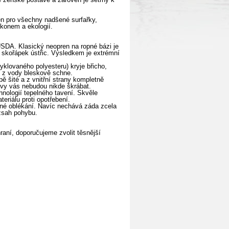
 pro všechny nadšené surfařky,
ýkonem a ekologií.
USDA. Klasický neopren na ropné bázi je
 skořápek ústřic. Výsledkem je extrémní
klovaného polyesteru) kryje břicho,
tí z vody bleskově schne.
ě šité a z vnitřní strany kompletně
švy vás nebudou nikde škrábat.
nologií tepelného tavení. Skvěle
teriálu proti opotřebení.
dlné oblékání. Navíc nechává záda zcela
ozsah pohybu.
raní, doporučujeme zvolit těsnější