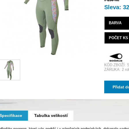
Sleva: 3
BARVA
POČET KS
KÓD ZBOŽÍ: 
ZÁRUKA: 2 ro
Přidat d
Specifikace
Tabulka velikostí
Hledáte neopren, který vás podrží i v náročných podmínkách, dokonale sedne