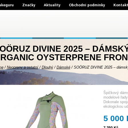
akeguru
Značky
Aktuality
Obchodní podmínky
Kontak
OÖRUZ DIVINE 2025 – DÁMSK
RGANIC OYSTERPRENE FRONT
me
/
Neopreny a ostatní
/
Dlouhý
/
Dámské
/
SOÖRUZ DIVINE 2025 – dámský n
ená
Špičkový dáms
modelové řady 
Dokonale spoju
ekologickou ud
5 000
7 250 Kč