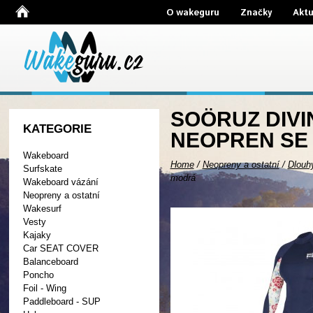
O wakeguru
Značky
Aktu
SOÖRUZ DIVI
KATEGORIE
NEOPREN SE 
Wakeboard
Home
/
Neopreny a ostatní
/
Dlouh
Surfskate
modrá
Wakeboard vázání
Neopreny a ostatní
Wakesurf
Vesty
Kajaky
Car SEAT COVER
Balanceboard
Poncho
Foil - Wing
Paddleboard - SUP