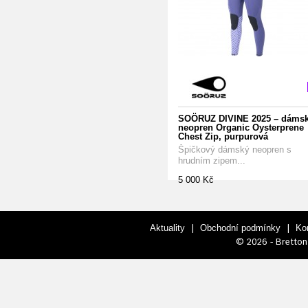
SOÖRUZ DIVINE 2025 – dáms
neopren Organic Oysterprene
Chest Zip, purpurová
Špičkový dámský neopren s
hrudním zipem...
5 000 Kč
|
|
Aktuality
Obchodní podmínky
Ko
© 2026 - Bretton 