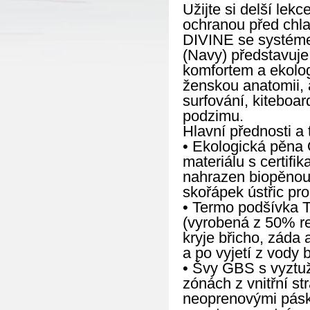
Užijte si delší le
ochranou před ch
DIVINE se systéme
(Navy) představuje
komfortem a ekolog
ženskou anatomii, 
surfování, kiteboar
podzimu.
Hlavní přednosti a 
• Ekologická pěna 
materiálu s certif
nahrazen biopěnou 
skořápek ústřic pr
• Termo podšívka T
(vyrobená z 50% re
kryje břicho, záda 
a po vyjetí z vody 
• Švy GBS s vyztuž
zónách z vnitřní st
neoprenovými pásk