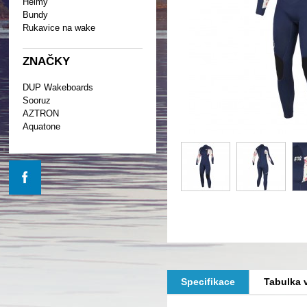
Helmy
Bundy
Rukavice na wake
ZNAČKY
DUP Wakeboards
Sooruz
AZTRON
Aquatone
Specifikace
Tabulka v