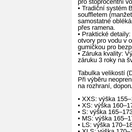
pro stoprocentní v
• Tradiční systém B
souffletem (manžet
samostatné oblékán
přes ramena.
• Praktické detail
otvory pro vodu v o
gumičkou pro bezpe
• Záruka kvality: 
záruku 3 roky na š
Tabulka velikostí (
Při výběru neopren
na rozhraní, doporu
• XXS: výška 155–
• XS: výška 160–1
• S: výška 165–17
• MS: výška 165–1
• LS: výška 170–1
• XLS: výška 170–