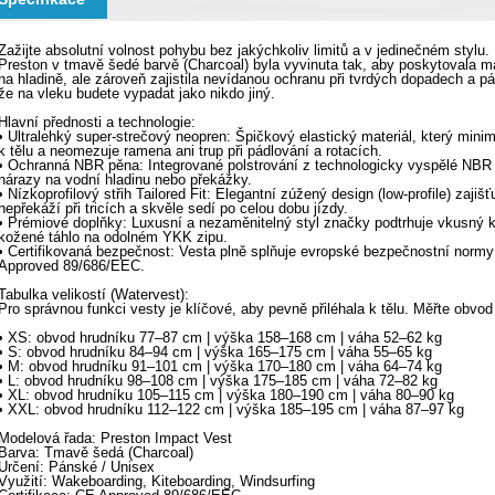
Zažijte absolutní volnost pohybu bez jakýchkoliv limitů a v jedinečném stylu
Preston v tmavě šedé barvě (Charcoal) byla vyvinuta tak, aby poskytovala m
na hladině, ale zároveň zajistila nevídanou ochranu při tvrdých dopadech a páde
že na vleku budete vypadat jako nikdo jiný.
Hlavní přednosti a technologie:
• Ultralehký super-strečový neopren: Špičkový elastický materiál, který minim
k tělu a neomezuje ramena ani trup při pádlování a rotacích.
• Ochranná NBR pěna: Integrované polstrování z technologicky vyspělé NBR p
nárazy na vodní hladinu nebo překážky.
• Nízkoprofilový střih Tailored Fit: Elegantní zúžený design (low-profile) zajiš
nepřekáží při tricích a skvěle sedí po celou dobu jízdy.
• Prémiové doplňky: Luxusní a nezaměnitelný styl značky podtrhuje vkusný 
kožené táhlo na odolném YKK zipu.
• Certifikovaná bezpečnost: Vesta plně splňuje evropské bezpečnostní normy a
Approved 89/686/EEC.
Tabulka velikostí (Watervest):
Pro správnou funkci vesty je klíčové, aby pevně přiléhala k tělu. Měřte obvod
• XS: obvod hrudníku 77–87 cm | výška 158–168 cm | váha 52–62 kg
• S: obvod hrudníku 84–94 cm | výška 165–175 cm | váha 55–65 kg
• M: obvod hrudníku 91–101 cm | výška 170–180 cm | váha 64–74 kg
• L: obvod hrudníku 98–108 cm | výška 175–185 cm | váha 72–82 kg
• XL: obvod hrudníku 105–115 cm | výška 180–190 cm | váha 80–90 kg
• XXL: obvod hrudníku 112–122 cm | výška 185–195 cm | váha 87–97 kg
Modelová řada: Preston Impact Vest
Barva: Tmavě šedá (Charcoal)
Určení: Pánské / Unisex
Využití: Wakeboarding, Kiteboarding, Windsurfing