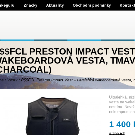
akeguru
Značky
Aktuality
Obchodní podmínky
Kontak
$$FCL PRESTON IMPACT VES
AKEBOARDOVÁ VESTA, TMAV
CHARCOAL)
me
/
Vesty
/
P$$FCL Preston Impact Vest – ultralehká wakeboardová vesta, 
Ultralehká, ní
vesta na wake
odstínu. Navr
nekompromisní
1 400
2 700 Kč