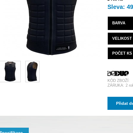
Sleva: 4
BARVA
VELIKOST
POČET KS
KÓD ZBOŽÍ:
ZÁRUKA: 2 ro
Přidat d
Specifikace