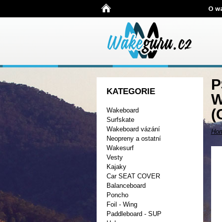
O w
P
KATEGORIE
W
(
Wakeboard
Surfskate
Wakeboard vázání
Ho
Neopreny a ostatní
Wakesurf
Vesty
Kajaky
Car SEAT COVER
Balanceboard
Poncho
Foil - Wing
Paddleboard - SUP