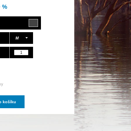
9 %
M
ky
o košíku