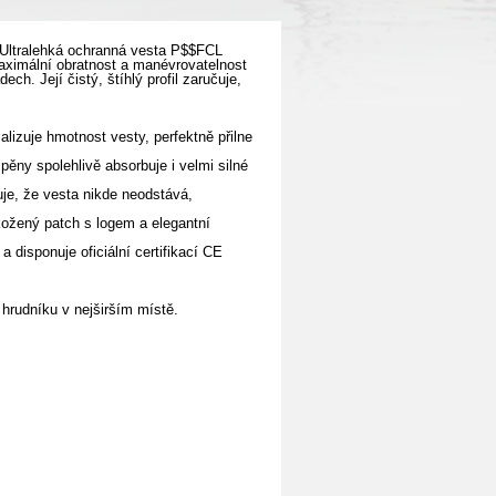
. Ultralehká ochranná vesta P$$FCL
aximální obratnost a manévrovatelnost
ch. Její čistý, štíhlý profil zaručuje,
alizuje hmotnost vesty, perfektně přilne
ěny spolehlivě absorbuje i velmi silné
ťuje, že vesta nikde neodstává,
kožený patch s logem a elegantní
 disponuje oficiální certifikací CE
 hrudníku v nejširším místě.