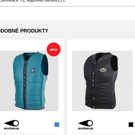
Certifikace: CE Approved 89/686/EEC
ODOBNÉ PRODUKTY