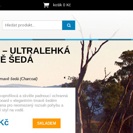
košík 0 Kč
t
T – ULTRALEHKÁ
Ě ŠEDÁ
Zpět
tmavě šedá (Charcoal)
zkoprofilová a skvěle padnoucí ochranná
board v elegantním tmavě šedém
žena pro neomezený rozsah pohybu a
 styl na vodě.
 Kč
SKLADEM