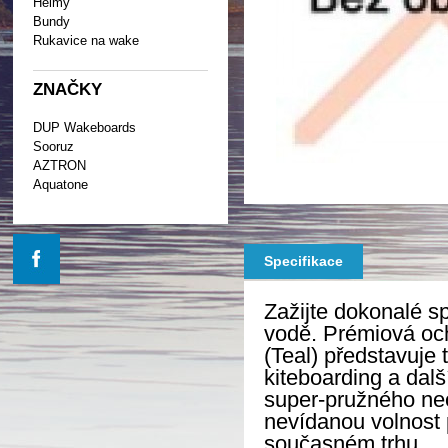
Helmy
Bundy
Rukavice na wake
ZNAČKY
DUP Wakeboards
Sooruz
AZTRON
Aquatone
Specifikace
Zažijte dokonalé s
vodě. Prémiová oc
(Teal) představuje 
kiteboarding a dalš
super-pružného neo
nevídanou volnost 
současném trhu.