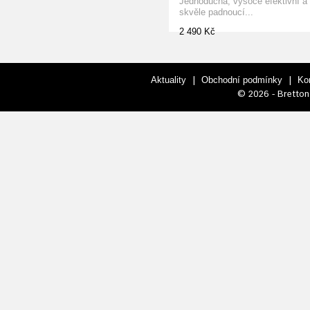
Jednoduchá, vysoce efektivní a
skvěle padnoucí...
2 490 Kč
|
|
Aktuality
Obchodní podmínky
Ko
© 2026 - Bretton 