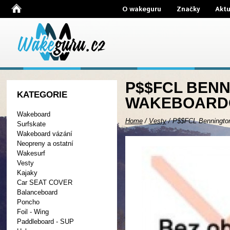
O wakeguru
Značky
Aktu
P$$FCL BENN
KATEGORIE
WAKEBOARDO
Wakeboard
Home
/
Vesty
/
P$$FCL Bennington
Surfskate
Wakeboard vázání
Neopreny a ostatní
Wakesurf
Vesty
Kajaky
Car SEAT COVER
Balanceboard
Poncho
Foil - Wing
Paddleboard - SUP