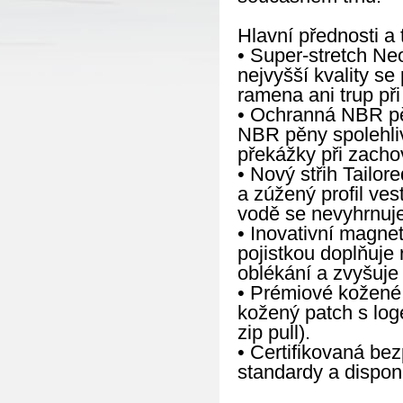
Hlavní přednosti a 
• Super-stretch Ne
nejvyšší kvality s
ramena ani trup při 
• Ochranná NBR pěn
NBR pěny spolehlivě
překážky při zacho
• Nový střih Tailor
a zúžený profil ves
vodě se nevyhrnuje
• Inovativní magne
pojistkou doplňuje
oblékání a zvyšuje
• Prémiové kožené 
kožený patch s log
zip pull).
• Certifikovaná be
standardy a dispon