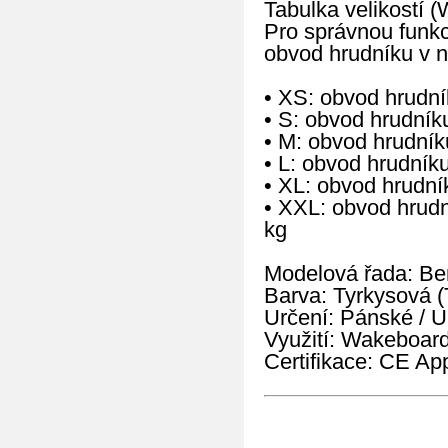
Tabulka velikostí (
Pro správnou funkci
obvod hrudníku v n
• XS: obvod hrudn
• S: obvod hrudní
• M: obvod hrudní
• L: obvod hrudní
• XL: obvod hrudn
• XXL: obvod hrud
kg
Modelová řada: Be
Barva: Tyrkysová (
Určení: Pánské / U
Využití: Wakeboard
Certifikace: CE A