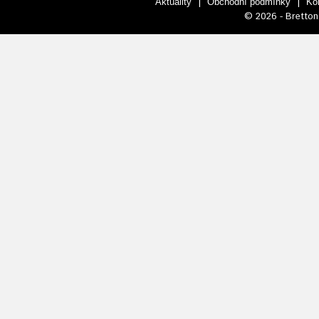
|
|
Aktuality
Obchodní podmínky
Ko
© 2026 - Bretton 