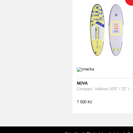
NOVA
Compact. Velikost 10'0" / 32" /...
7 500 Kč