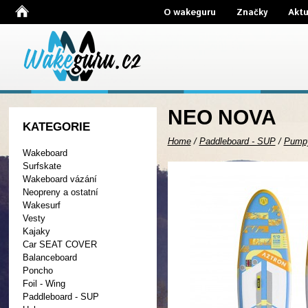
O wakeguru
Značky
Aktu
NEO NOVA
KATEGORIE
Home
/
Paddleboard - SUP
/
Pump
Wakeboard
Surfskate
Wakeboard vázání
Neopreny a ostatní
Wakesurf
Vesty
Kajaky
Car SEAT COVER
Balanceboard
Poncho
Foil - Wing
Paddleboard - SUP