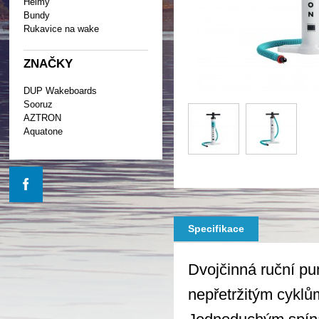
Helmy
Bundy
Rukavice na wake
ZNAČKY
DUP Wakeboards
Sooruz
AZTRON
Aquatone
Specifikace
Dvojčinná ruční pu
nepřetržitým cyklů