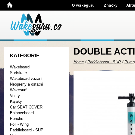
O wakeguru
Značky
Aktu
DOUBLE ACT
KATEGORIE
Home
/
Paddleboard - SUP
/
Pump
Wakeboard
Surfskate
Wakeboard vázání
Neopreny a ostatní
Wakesurf
Vesty
Kajaky
Car SEAT COVER
Balanceboard
Poncho
Foil - Wing
Paddleboard - SUP