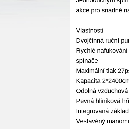
Jednoduchým spína
akce pro snadné na
Vlastnosti
Dvojčinná ruční p
Rychlé nafukování
spínače
Maximální tlak 27p
Kapacita 2*2400c
Odolná vzduchová h
Pevná hliníková hř
Integrovaná základ
Vestavěný manomet